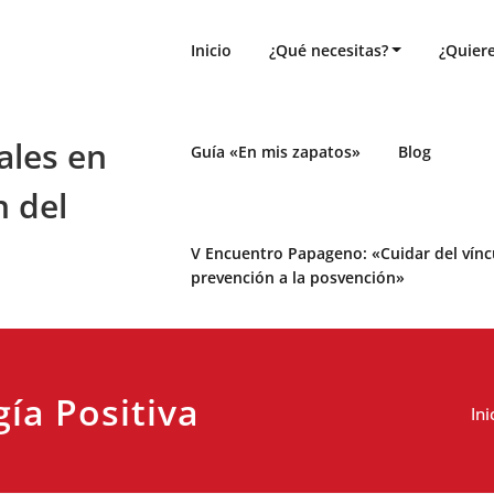
Inicio
¿Qué necesitas?
¿Quiere
ales en
Guía «En mis zapatos»
Blog
n del
V Encuentro Papageno: «Cuidar del víncul
prevención a la posvención»
gía Positiva
Ini