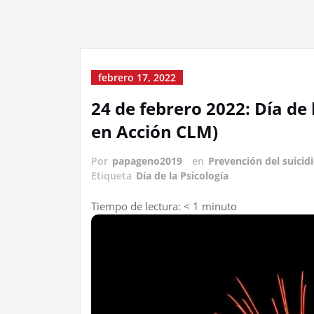
febrero 17, 2022
24 de febrero 2022: Día de 
en Acción CLM)
Por
papageno2019
en
Prevención del suicid
Etiqueta
Día de la Psicología
Tiempo de lectura:
< 1
minuto