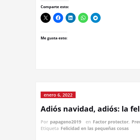
Comparte esto:
Me gusta esto:
enero 6, 2022
Adiós navidad, adiós: la fe
Por
papageno2019
en
Factor protector
,
Pre
Etiqueta
Felicidad en las pequeñas cosas