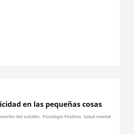
licidad en las pequeñas cosas
vención del suicidio
,
Psicología Positiva
,
Salud mental