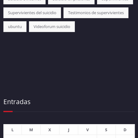
Supervivientes del suicidio
Testimonios de supervivientes
ubuntu
Videoforum suicidio
Entradas
L
M
X
J
V
S
D