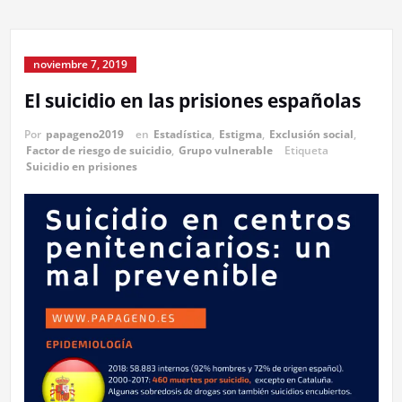
noviembre 7, 2019
El suicidio en las prisiones españolas
Por
papageno2019
en
Estadística
,
Estigma
,
Exclusión social
,
Factor de riesgo de suicidio
,
Grupo vulnerable
Etiqueta
Suicidio en prisiones