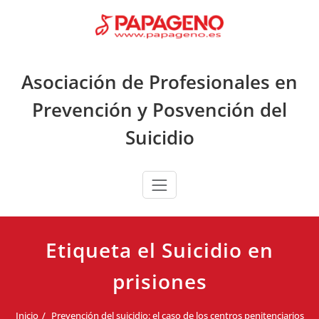
Saltar
al
contenido
Asociación de Profesionales en
Prevención y Posvención del
Suicidio
Etiqueta el Suicidio en
prisiones
Inicio
Prevención del suicidio: el caso de los centros penitenciarios