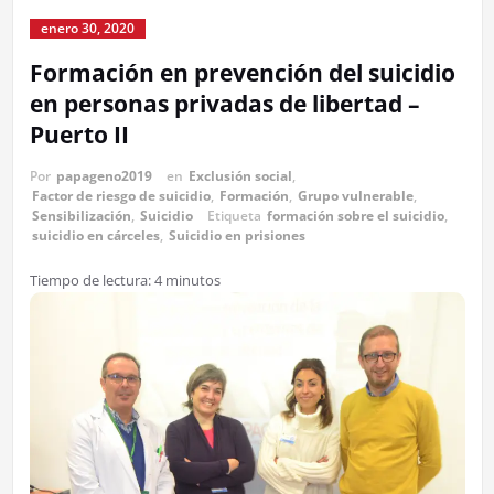
enero 30, 2020
Formación en prevención del suicidio
en personas privadas de libertad –
Puerto II
Por
papageno2019
en
Exclusión social
,
Factor de riesgo de suicidio
,
Formación
,
Grupo vulnerable
,
Sensibilización
,
Suicidio
Etiqueta
formación sobre el suicidio
,
suicidio en cárceles
,
Suicidio en prisiones
Tiempo de lectura:
4
minutos