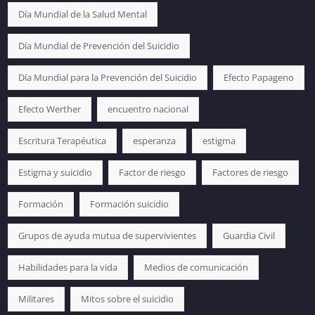
Día Mundial de la Salud Mental
Día Mundial de Prevención del Suicidio
Día Mundial para la Prevención del Suicidio
Efecto Papageno
Efecto Werther
encuentro nacional
Escritura Terapéutica
esperanza
estigma
Estigma y suicidio
Factor de riesgo
Factores de riesgo
Formación
Formación suicidio
Grupos de ayuda mutua de supervivientes
Guardia Civil
Habilidades para la vida
Medios de comunicación
Militares
Mitos sobre el suicidio