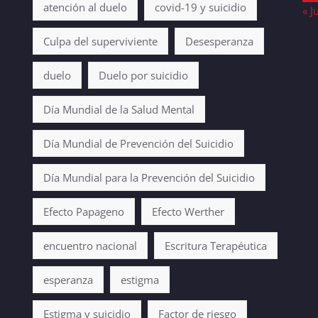
atención al duelo
covid-19 y suicidio
« J
Culpa del superviviente
Desesperanza
duelo
Duelo por suicidio
Día Mundial de la Salud Mental
Día Mundial de Prevención del Suicidio
Día Mundial para la Prevención del Suicidio
Efecto Papageno
Efecto Werther
encuentro nacional
Escritura Terapéutica
esperanza
estigma
Estigma y suicidio
Factor de riesgo