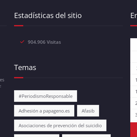
Estadísticas del sitio
E
904.906 Visitas
Temas
es
F
#PeriodismoResponsable
Adhesión a papageno.es
Afasib
Asociaciones de prevención del suicidio