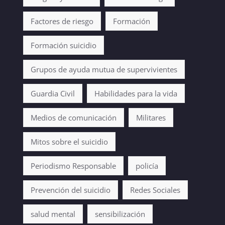
Factores de riesgo
Formación
Formación suicidio
Grupos de ayuda mutua de supervivientes
Guardia Civil
Habilidades para la vida
Medios de comunicación
Militares
Mitos sobre el suicidio
Periodismo Responsable
policía
Prevención del suicidio
Redes Sociales
salud mental
sensibilización