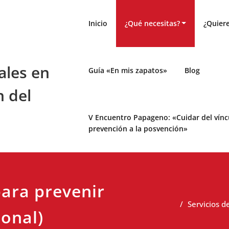
Inicio
¿Qué necesitas?
¿Quiere
ales en
Guía «En mis zapatos»
Blog
n del
V Encuentro Papageno: «Cuidar del víncul
prevención a la posvención»
para prevenir
Servicios d
ional)