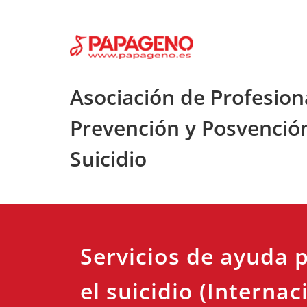
Saltar
al
contenido
Asociación de Profesion
Prevención y Posvenció
Suicidio
Servicios de ayuda 
el suicidio (Internac