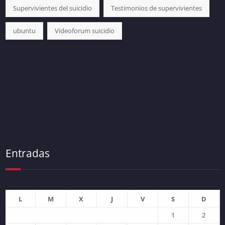
Supervivientes del suicidio
Testimonios de supervivientes
ubuntu
Videoforum suicidio
Entradas
L
M
X
J
V
S
D
1
2