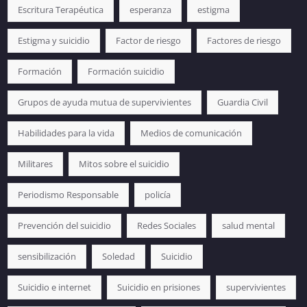
Escritura Terapéutica
esperanza
estigma
Estigma y suicidio
Factor de riesgo
Factores de riesgo
Formación
Formación suicidio
Grupos de ayuda mutua de supervivientes
Guardia Civil
Habilidades para la vida
Medios de comunicación
Militares
Mitos sobre el suicidio
Periodismo Responsable
policía
Prevención del suicidio
Redes Sociales
salud mental
sensibilización
Soledad
Suicidio
Suicidio e internet
Suicidio en prisiones
supervivientes