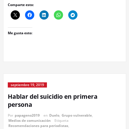
Comparte esto:
Me gusta esto:
septiembre 19, 2019
Hablar del suicidio en primera
persona
Por
papageno2019
en
Duelo
,
Grupo vulnerable
,
Medios de comunicación
Etiqueta
Recomendaciones para periodistas
,