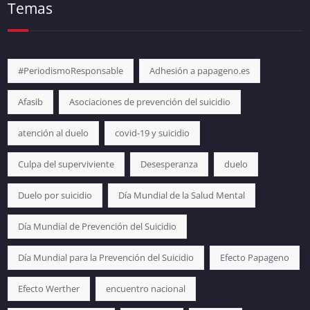
Temas
#PeriodismoResponsable
Adhesión a papageno.es
Afasib
Asociaciones de prevención del suicidio
atención al duelo
covid-19 y suicidio
Culpa del superviviente
Desesperanza
duelo
Duelo por suicidio
Día Mundial de la Salud Mental
Día Mundial de Prevención del Suicidio
Día Mundial para la Prevención del Suicidio
Efecto Papageno
Efecto Werther
encuentro nacional