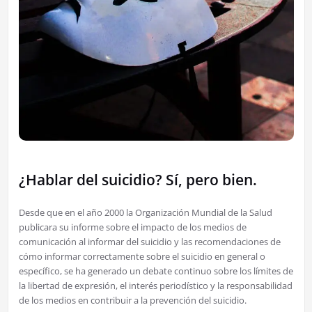
¿Hablar del suicidio? Sí, pero bien.
Desde que en el año 2000 la Organización Mundial de la Salud
publicara su informe sobre el impacto de los medios de
comunicación al informar del suicidio y las recomendaciones de
cómo informar correctamente sobre el suicidio en general o
específico, se ha generado un debate continuo sobre los límites de
la libertad de expresión, el interés periodístico y la responsabilidad
de los medios en contribuir a la prevención del suicidio.