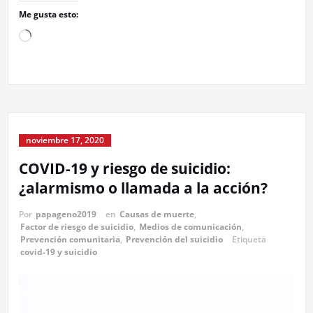
Me gusta esto:
Cargando...
noviembre 17, 2020
COVID-19 y riesgo de suicidio:
¿alarmismo o llamada a la acción?
Por
papageno2019
en
Causas de muerte
,
Factor de riesgo de suicidio
,
Medios de comunicación
,
Prevención comunitaria
,
Prevención del suicidio
Etiqueta
covid-19 y suicidio