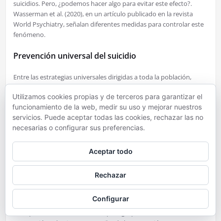
suicidios. Pero, ¿podemos hacer algo para evitar este efecto?.
Wasserman et al. (2020), en un artículo publicado en la revista
World Psychiatry, señalan diferentes medidas para controlar este
fenómeno.
Prevención universal del suicidio
Entre las estrategias universales dirigidas a toda la población,
estos autores determina como medidas eficaces la lucha contra el
Utilizamos cookies propias y de terceros para garantizar el
desempleo, la pobreza y las desigualdades y la priorización de
funcionamiento de la web, medir su uso y mejorar nuestros
mejora de la accesibilidad a servicios de salud mental. Otro
servicios. Puede aceptar todas las cookies, rechazar las no
aspecto importante es la concienciación de los medios de
necesarias o configurar sus preferencias.
comunicación para la difusión de información responsable
publicitando los servicios de apoyo disponibles. Prevenir el
aumento de consumo de alcohol y restringir el acceso a medios
Aceptar todo
letales de suicidio son medidas igualmente esenciales en la
prevención.
Rechazar
Prevención selectiva del suicidio
Configurar
La implementación de medidas para grupos vulnerables