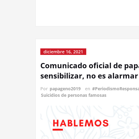
diciembre 16, 2021
Comunicado oficial de papa
sensibilizar, no es alarmar
Por
papageno2019
en
#PeriodismoRespons
Suicidios de personas famosas