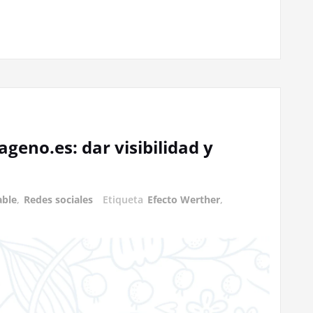
geno.es: dar visibilidad y
able
,
Redes sociales
Etiqueta
Efecto Werther
,