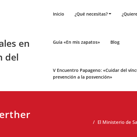
Inicio
¿Qué necesitas?
¿Quiere
ales en
Guía «En mis zapatos»
Blog
n del
V Encuentro Papageno: «Cuidar del víncul
prevención a la posvención»
Werther
El Ministerio de 