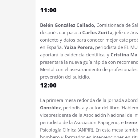
11:00
Belén González Callado,
Comisionada de Salu
después dar paso a
Carlos Zurita,
jefe de áre
contexto y datos para conocer mejor este pro
en España.
Yaiza Perera,
periodista de EL MU
aportará la evidencia científica, y
Cristina Ma
presentará la nueva guía rápida con recomen
Mental con el asesoramiento de profesionales 
prevención del suicidio.
12:00
La primera mesa redonda de la jornada aborda
González,
periodista y autor del libro ‘Hablem
vicepresidenta de la Asociación Nacional de I
periodista de la Asociación Papageno; e
Irene
Psicología Clínica (ANPIR). En esta mesa tambi
bombero y formador en intervenciones en situ