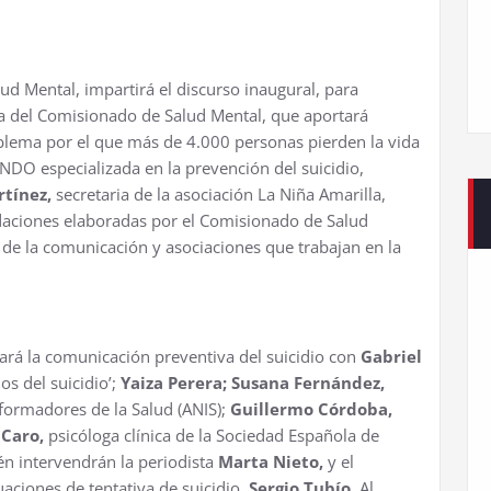
d Mental, impartirá el discurso inaugural, para
a del Comisionado de Salud Mental, que aportará
blema por el que más de 4.000 personas pierden la vida
NDO especializada en la prevención del suicidio,
rtínez,
secretaria de la asociación La Niña Amarilla,
daciones elaboradas por el Comisionado de Salud
de la comunicación y asociaciones que trabajan en la
rá la comunicación preventiva del suicidio con
Gabriel
os del suicidio’;
Yaiza Perera;
Susana Fernández,
nformadores de la Salud (ANIS);
Guillermo Córdoba,
 Caro,
psicóloga clínica de la Sociedad Española de
én intervendrán la periodista
Marta Nieto,
y el
aciones de tentativa de suicidio,
Sergio Tubío.
Al