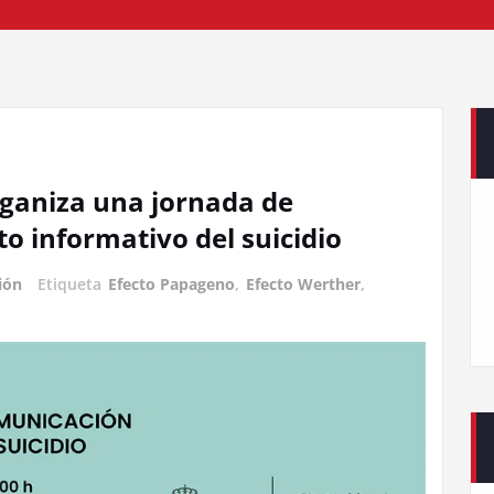
rganiza una jornada de
o informativo del suicidio
ión
Etiqueta
Efecto Papageno
,
Efecto Werther
,