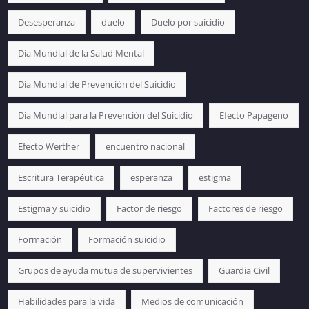
Desesperanza
duelo
Duelo por suicidio
Día Mundial de la Salud Mental
Día Mundial de Prevención del Suicidio
Día Mundial para la Prevención del Suicidio
Efecto Papageno
Efecto Werther
encuentro nacional
Escritura Terapéutica
esperanza
estigma
Estigma y suicidio
Factor de riesgo
Factores de riesgo
Formación
Formación suicidio
Grupos de ayuda mutua de supervivientes
Guardia Civil
Habilidades para la vida
Medios de comunicación