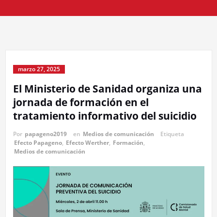
marzo 27, 2025
El Ministerio de Sanidad organiza una
jornada de formación en el
tratamiento informativo del suicidio
Por
papageno2019
en
Medios de comunicación
Etiqueta
Efecto Papageno
,
Efecto Werther
,
Formación
,
Medios de comunicación