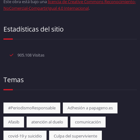
Este obra está bajo una
licencia de Creative Commons Reconocimiento-
NoComercial-CompartirIgual 4.0 Internacional
.
Estadísticas del sitio
905.108 Visitas
Temas
#PeriodismoResponsable
Adhesión a papageno.es
Afasib
atención al duelo
comunicación
covid-19 y suicidio
Culpa del superviviente