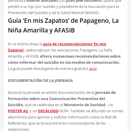
periodista
Gabriel González
con
Juan José Escudero,
padre que
perdió a su hijo por suicidio y presidente de la Asociación para la
Prevención del Suicidio y de la Salud Mental SENDAS.
Guía ‘En mis Zapatos’ de Papageno, La
Niña Amarilla y AFASIB
En la misma línea, la
guía de recomendaciones ‘En mis
Zapatos’
,
elaborada por las asociaciones Papageno, La Niña
Amarilla y AFASIB,
ofrece numerosas recomendaciones sobre
cómo informar del suicidio en los medios de comunicación.
La guía puede descargarse de manera gratuita
aquí
.
DOCUMENTACIÓN DE LA JORNADA
Durante la jornada se emitió documentación de la
Jornada de
Formación sobre una Comunicación Preventiva del
Suicidio,
que se celebraba en el
Ministerio de Sanidad .
Un
POSTER A2
y un
DECÁLOGO
-GUÍA. También se difundió un correo
electrónico para aportar y solicitar información sobre la Red de
Referentes, que se busca entre los comunicadores de las
redacciones: