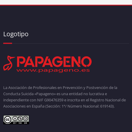
Logotipo
La Asociación de Profesionales en Prevención y Postvención de la
Conducta Suicida «Papageno» es una entidad no lucrativa e
independiente con NIF G90476359 e inscrita en el Registro Nacional de
Asociaciones en España (Sección: 1ª/ Número Nacional: 619143).