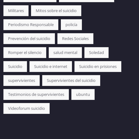
Militares
Mitos sobre el suicidio
Periodismo Responsable
policía
Prevención del suicidio
Redes Sociales
Romper el silencio
salud mental
Soledad
Suicidio
Suicidio e internet
Suicidio en prisiones
supervivientes
Supervivientes del suicidio
Testimonios de supervivientes
ubuntu
Videoforum suicidio