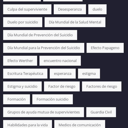
Culpa del superviviente
Desesperanza
duelo
Duelo por suicidio
Día Mundial de la Salud Mental
Día Mundial de Prevención del Suicidio
Día Mundial para la Prevención del Suicidio
Efecto Papageno
Efecto Werther
encuentro nacional
Escritura Terapéutica
esperanza
estigma
Estigma y suicidio
Factor de riesgo
Factores de riesgo
Formación
Formación suicidio
Grupos de ayuda mutua de supervivientes
Guardia Civil
Habilidades para la vida
Medios de comunicación