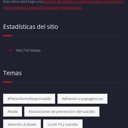
Este obra está bajo una
licencia de Creative Commons Reconocimiento-
NoComercial-CompartirIgual 4.0 Internacional
.
Estadísticas del sitio
904.716 Visitas
Temas
#PeriodismoResponsable
Adhesión a papageno.es
Afasib
Asociaciones de prevención del suicidio
atención al duelo
covid-19 y suicidio