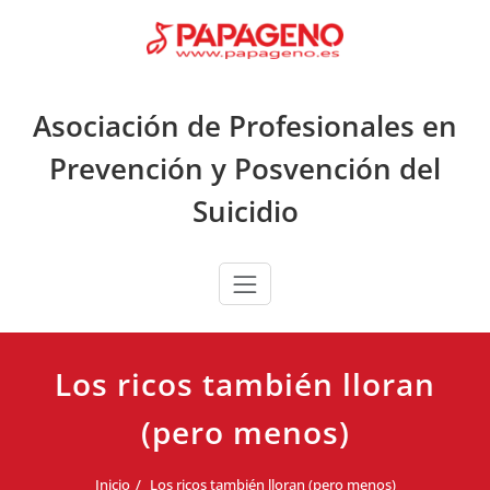
Saltar
al
contenido
Asociación de Profesionales en
Prevención y Posvención del
Suicidio
Los ricos también lloran
(pero menos)
Inicio
Los ricos también lloran (pero menos)