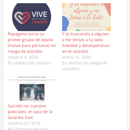
Papageno inicia su
Y tú buscando a alguien
primer grupo de ayuda
y me tenías a tu lado.
mutua para personas en
Soledad y desesperanza
riesgo de suicidio
en el suicidio.
octubre 3, 2023
enero 16, 2020
En «Detección precoz»
En «Factor de riesgo de
suicidio»
Suicidio en cuerpos
policiales: el caso de la
Guardia Civil
octubre 23, 2019
En «Entorno laboral»