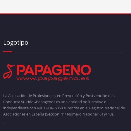
Logotipo
La Asociación de Profesionales en Prevención y Postvención de la
Conducta Suicida «Papageno» es una entidad no lucrativa e
independiente con NIF G90476359 e inscrita en el Registro Nacional de
Asociaciones en España (Sección: 1ª/ Número Nacional: 619143).