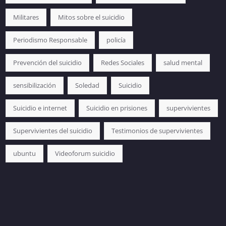
Militares
Mitos sobre el suicidio
Periodismo Responsable
policía
Prevención del suicidio
Redes Sociales
salud mental
sensibilización
Soledad
Suicidio
Suicidio e internet
Suicidio en prisiones
supervivientes
Supervivientes del suicidio
Testimonios de supervivientes
ubuntu
Videoforum suicidio