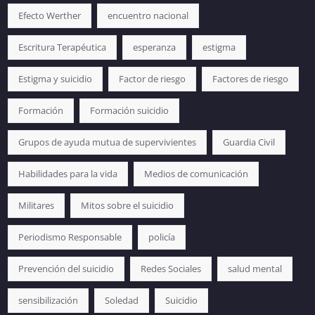
Efecto Werther
encuentro nacional
Escritura Terapéutica
esperanza
estigma
Estigma y suicidio
Factor de riesgo
Factores de riesgo
Formación
Formación suicidio
Grupos de ayuda mutua de supervivientes
Guardia Civil
Habilidades para la vida
Medios de comunicación
Militares
Mitos sobre el suicidio
Periodismo Responsable
policía
Prevención del suicidio
Redes Sociales
salud mental
sensibilización
Soledad
Suicidio