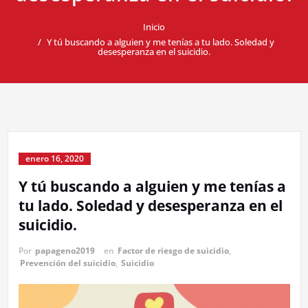
Inicio
Y tú buscando a alguien y me tenías a tu lado. Soledad y
desesperanza en el suicidio.
enero 16, 2020
Y tú buscando a alguien y me tenías a
tu lado. Soledad y desesperanza en el
suicidio.
Por
papageno2019
en
Factor de riesgo de suicidio
,
Prevención del suicidio
,
Suicidio