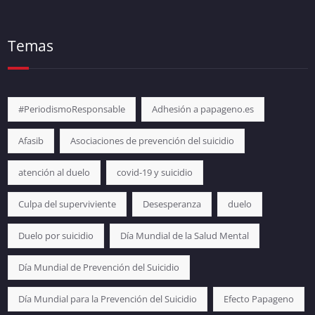
Temas
#PeriodismoResponsable
Adhesión a papageno.es
Afasib
Asociaciones de prevención del suicidio
atención al duelo
covid-19 y suicidio
Culpa del superviviente
Desesperanza
duelo
Duelo por suicidio
Día Mundial de la Salud Mental
Día Mundial de Prevención del Suicidio
Día Mundial para la Prevención del Suicidio
Efecto Papageno