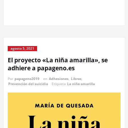
agosto 5, 2021
El proyecto «La niña amarilla», se
adhiere a papageno.es
Por
papageno2019
en
Adhesiones
,
Libros
,
Prevención del suicidio
Etiqueta
La niña amarilla