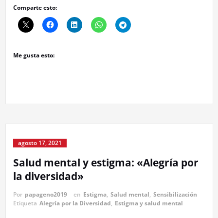
Comparte esto:
Me gusta esto:
agosto 17, 2021
Salud mental y estigma: «Alegría por
la diversidad»
Por
papageno2019
en
Estigma
,
Salud mental
,
Sensibilización
Etiqueta
Alegría por la Diversidad
,
Estigma y salud mental