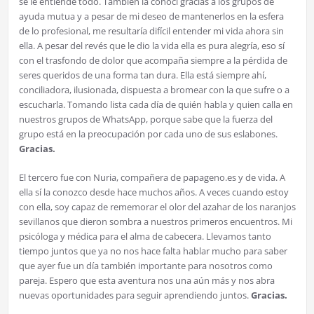
se le entiende todo. También la conocí gracias a los grupos de
ayuda mutua y a pesar de mi deseo de mantenerlos en la esfera
de lo profesional, me resultaría difícil entender mi vida ahora sin
ella. A pesar del revés que le dio la vida ella es pura alegría, eso sí
con el trasfondo de dolor que acompaña siempre a la pérdida de
seres queridos de una forma tan dura. Ella está siempre ahí,
conciliadora, ilusionada, dispuesta a bromear con la que sufre o a
escucharla. Tomando lista cada día de quién habla y quien calla en
nuestros grupos de WhatsApp, porque sabe que la fuerza del
grupo está en la preocupación por cada uno de sus eslabones.
Gracias.
El tercero fue con Nuria, compañera de papageno.es y de vida. A
ella sí la conozco desde hace muchos años. A veces cuando estoy
con ella, soy capaz de rememorar el olor del azahar de los naranjos
sevillanos que dieron sombra a nuestros primeros encuentros. Mi
psicóloga y médica para el alma de cabecera. Llevamos tanto
tiempo juntos que ya no nos hace falta hablar mucho para saber
que ayer fue un día también importante para nosotros como
pareja. Espero que esta aventura nos una aún más y nos abra
nuevas oportunidades para seguir aprendiendo juntos.
Gracias.