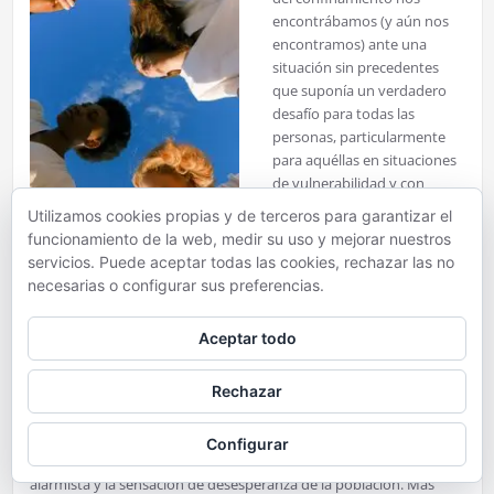
encontrábamos (y aún nos
encontramos) ante una
situación sin precedentes
que suponía un verdadero
desafío para todas las
personas, particularmente
para aquéllas en situaciones
de vulnerabilidad y con
presencia de factores de
Utilizamos cookies propias y de terceros para garantizar el
riesgo para problemas de
funcionamiento de la web, medir su uso y mejorar nuestros
salud mental. Parecía
servicios. Puede aceptar todas las cookies, rechazar las no
razonable pensar que el
necesarias o configurar sus preferencias.
aislamiento, la incertidumbre, las dificultades económicas o la
presencia de estrés podrían desembocar en un ascenso de las
Aceptar todo
cifras de muertes por suicidio. No estaba claro si ese aumento se
produciría a corto o largo plazo, pero sí que la comunidad sanitaria
y científica debía estar preparada para un periodo desafiante.
Rechazar
Paralelamente, se recomendaba evitar la idea de fusionar
automáticamente el deterioro de la salud mental y la presencia de
Configurar
suicidio, tratando de disminuir el estigma, el uso de un lenguaje
alarmista y la sensación de desesperanza de la población. Más