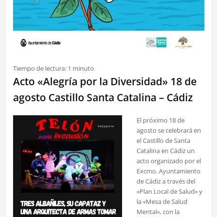
Tiempo de lectura:
1
minuto
Acto «Alegría por la Diversidad» 18 de
agosto Castillo Santa Catalina – Cádiz
El próximo 18 de
agosto se celebrará en
el Castillo de Santa
Catalina en Cádiz un
acto organizado por el
Excmo. Ayuntamiento
de Cádiz a través del
«Plan Local de Salud» y
la «Mesa de Salud
Mental», con la