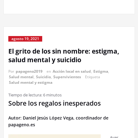
agosto 19, 2021
El grito de los sin nombre: estigma,
salud mental y suicidio
Por
papageno2019
en
Acción local en salud
,
Estigma
,
Salud mental
,
Suicidio
,
Supervivientes
Etiqueta
Salud mental y estigma
Tiempo de lectura:
6
minutos
Sobre los regalos inesperados
Autor: Daniel Jesús López Vega, coordinador de
papageno.es
Ayer