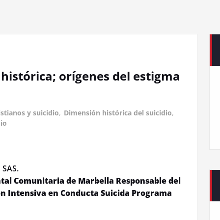
 histórica; orígenes del estigma
istianos y suicidio
,
Dimensión histórica del suicidio
,
dio
n SAS.
tal Comunitaria de Marbella Responsable del
n Intensiva en Conducta Suicida Programa