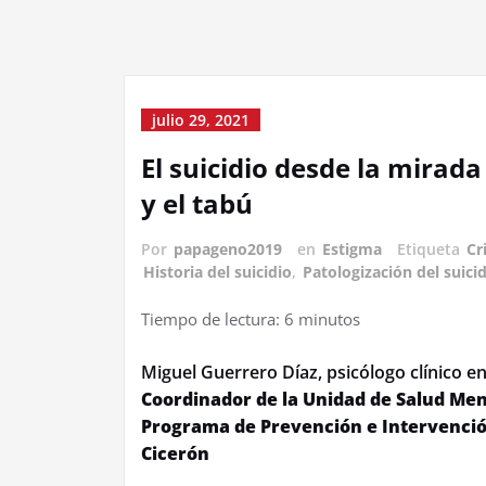
julio 29, 2021
El suicidio desde la mirada
y el tabú
Por
papageno2019
en
Estigma
Etiqueta
Cr
Historia del suicidio
,
Patologización del suici
Tiempo de lectura:
6
minutos
Miguel Guerrero Díaz, psicólogo clínico e
Coordinador de la Unidad de Salud Men
Programa de Prevención e Intervenció
Cicerón