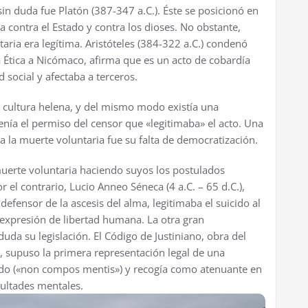
in duda fue Platón (387-347 a.C.). Éste se posicionó en
 contra el Estado y contra los dioses. No obstante,
aria era legítima. Aristóteles (384-322 a.C.) condenó
 Ética a Nicómaco, afirma que es un acto de cobardía
 social y afectaba a terceros.
a cultura helena, y del mismo modo existía una
tenía el permiso del censor que «legitimaba» el acto. Una
a la muerte voluntaria fue su falta de democratización.
muerte voluntaria haciendo suyos los postulados
r el contrario, Lucio Anneo Séneca (4 a.C. – 65 d.C.),
efensor de la ascesis del alma, legitimaba el suicido al
 expresión de libertad humana. La otra gran
da su legislación. El Código de Justiniano, obra del
, supuso la primera representación legal de una
ado («non compos mentis») y recogía como atenuante en
cultades mentales.