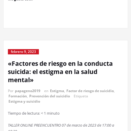
febrero 9, 2023
«Factores de riesgo en la conducta
suicida: el estigma en la salud
mental»
Por
papageno2019
en
Estigma
,
Factor de riesgo de suicidio
,
Formación
,
Prevención del suicidio
Etiqueta
Estigma y suicidio
Tiempo de lectura:
< 1
minuto
TALLER ONLINE PREENCUENTRO 07 de marzo de 2023 de 17:00 a