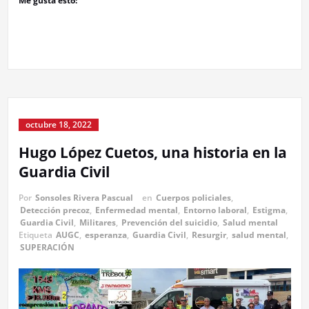
Me gusta esto:
octubre 18, 2022
Hugo López Cuetos, una historia en la
Guardia Civil
Por
Sonsoles Rivera Pascual
en
Cuerpos policiales
,
Detección precoz
,
Enfermedad mental
,
Entorno laboral
,
Estigma
,
Guardia Civil
,
Militares
,
Prevención del suicidio
,
Salud mental
Etiqueta
AUGC
,
esperanza
,
Guardia Civil
,
Resurgir
,
salud mental
,
SUPERACIÓN