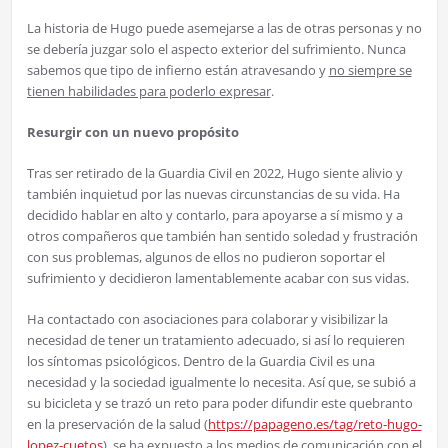
La historia de Hugo puede asemejarse a las de otras personas y no
se debería juzgar solo el aspecto exterior del sufrimiento. Nunca
sabemos que tipo de infierno están atravesando y
no siempre se
tienen habilidades para poderlo expresar
.
Resurgir con un nuevo propósito
Tras ser retirado de la Guardia Civil en 2022, Hugo siente alivio y
también inquietud por las nuevas circunstancias de su vida. Ha
decidido hablar en alto y contarlo, para apoyarse a sí mismo y a
otros compañeros que también han sentido soledad y frustración
con sus problemas, algunos de ellos no pudieron soportar el
sufrimiento y decidieron lamentablemente acabar con sus vidas.
Ha contactado con asociaciones para colaborar y visibilizar la
necesidad de tener un tratamiento adecuado, si así lo requieren
los síntomas psicológicos. Dentro de la Guardia Civil es una
necesidad y la sociedad igualmente lo necesita. Así que, se subió a
su bicicleta y se trazó un reto para poder difundir este quebranto
en la preservación de la salud (
https://papageno.es/tag/reto-hugo-
lopez-cuetos
), se ha expuesto a los medios de comunicación con el