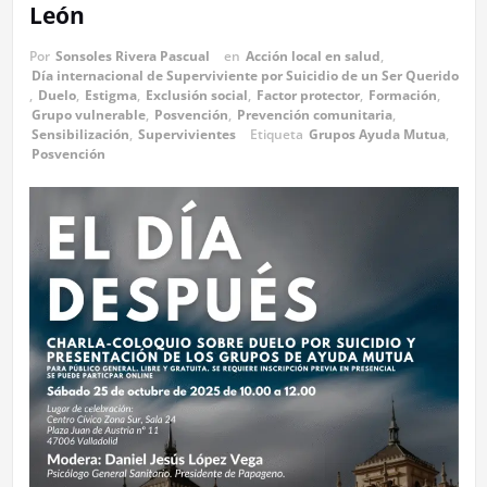
León
Por
Sonsoles Rivera Pascual
en
Acción local en salud
,
Día internacional de Superviviente por Suicidio de un Ser Querido
,
Duelo
,
Estigma
,
Exclusión social
,
Factor protector
,
Formación
,
Grupo vulnerable
,
Posvención
,
Prevención comunitaria
,
Sensibilización
,
Supervivientes
Etiqueta
Grupos Ayuda Mutua
,
Posvención