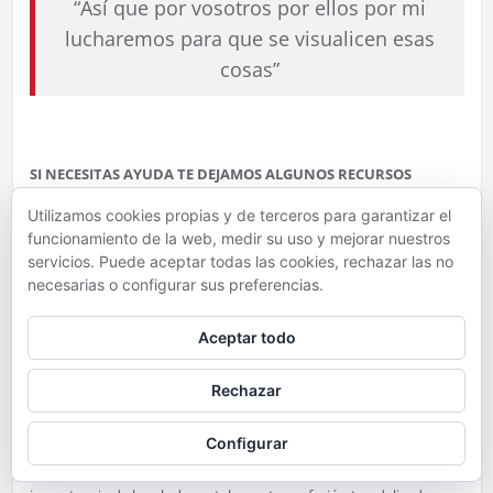
“Así que por vosotros por ellos por mi
lucharemos para que se visualicen esas
cosas”
SI NECESITAS AYUDA TE DEJAMOS ALGUNOS RECURSOS
Utilizamos cookies propias y de terceros para garantizar el
No estás sol@. Si tú o alguien que conoces está pasando por un
funcionamiento de la web, medir su uso y mejorar nuestros
mal momento, @sanidadgob te puede ayudar:
LLama: 024 de
servicios. Puede aceptar todas las cookies, rechazar las no
atencíón a la conducta suicida 24 horas, 7 días a la semana, 365
necesarias o configurar sus preferencias.
días al año. Gratuito, confidencial, inclusivo e inmediato
Visita:
https://www.sanidad.gob.es/linea024/home.htm Atencion a
personas con discapacidad auditiva: https://linea024.svisual.org/
Aceptar todo
También puedes llamar a los teléfonos de emergencias de tu
Rechazar
territorio. En España, al 112
Configurar
Ángeles de Azul y Verde es una asociación con miembros de
Fuerzas y Cuerpos de Seguridad del Estado que observan la