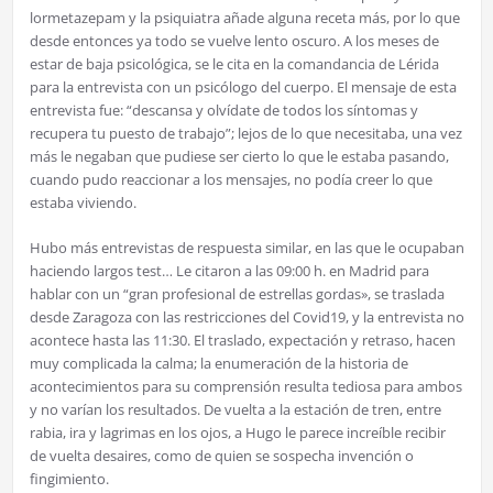
lormetazepam y la psiquiatra añade alguna receta más, por lo que
desde entonces ya todo se vuelve lento oscuro. A los meses de
estar de baja psicológica, se le cita en la comandancia de Lérida
para la entrevista con un psicólogo del cuerpo. El mensaje de esta
entrevista fue: “descansa y olvídate de todos los síntomas y
recupera tu puesto de trabajo”; lejos de lo que necesitaba, una vez
más le negaban que pudiese ser cierto lo que le estaba pasando,
cuando pudo reaccionar a los mensajes, no podía creer lo que
estaba viviendo.
Hubo más entrevistas de respuesta similar, en las que le ocupaban
haciendo largos test… Le citaron a las 09:00 h. en Madrid para
hablar con un “gran profesional de estrellas gordas», se traslada
desde Zaragoza con las restricciones del Covid19, y la entrevista no
acontece hasta las 11:30. El traslado, expectación y retraso, hacen
muy complicada la calma; la enumeración de la historia de
acontecimientos para su comprensión resulta tediosa para ambos
y no varían los resultados. De vuelta a la estación de tren, entre
rabia, ira y lagrimas en los ojos, a Hugo le parece increíble recibir
de vuelta desaires, como de quien se sospecha invención o
fingimiento.