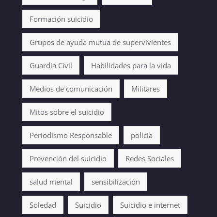
Formación suicidio
Grupos de ayuda mutua de supervivientes
Guardia Civil
Habilidades para la vida
Medios de comunicación
Militares
Mitos sobre el suicidio
Periodismo Responsable
policía
Prevención del suicidio
Redes Sociales
salud mental
sensibilización
Soledad
Suicidio
Suicidio e internet