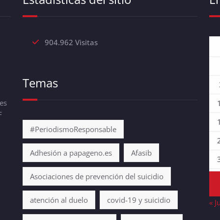
904.962 Visitas
Temas
es
F
#PeriodismoResponsable
Adhesión a papageno.es
Afasib
Asociaciones de prevención del suicidio
atención al duelo
covid-19 y suicidio
« J