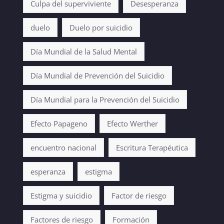
Culpa del superviviente
Desesperanza
duelo
Duelo por suicidio
Día Mundial de la Salud Mental
Día Mundial de Prevención del Suicidio
Día Mundial para la Prevención del Suicidio
Efecto Papageno
Efecto Werther
encuentro nacional
Escritura Terapéutica
esperanza
estigma
Estigma y suicidio
Factor de riesgo
Factores de riesgo
Formación