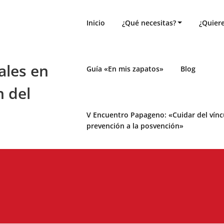
Inicio
¿Qué necesitas?
¿Quiere
ales en
Guía «En mis zapatos»
Blog
n del
V Encuentro Papageno: «Cuidar del víncul
prevención a la posvención»