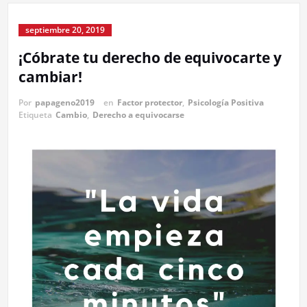
septiembre 20, 2019
¡Cóbrate tu derecho de equivocarte y
cambiar!
Por
papageno2019
en
Factor protector
,
Psicología Positiva
Etiqueta
Cambio
,
Derecho a equivocarse