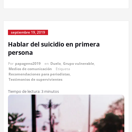
septiembre 19, 2019
Hablar del suicidio en primera
persona
Por
papageno2019
en
Duelo
,
Grupo vulnerable
,
Medios de comunicación
Etiqueta
Recomendaciones para periodistas
,
Testimonios de supervivientes
Tiempo de lectura:
3
minutos