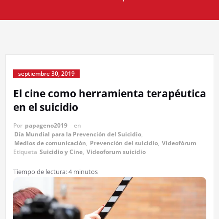
septiembre 30, 2019
El cine como herramienta terapéutica
en el suicidio
Por
papageno2019
en
Día Mundial para la Prevención del Suicidio
,
Medios de comunicación
,
Prevención del suicidio
,
Videofórum
Etiqueta
Suicidio y Cine
,
Videoforum suicidio
Tiempo de lectura:
4
minutos