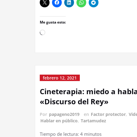
Me gusta esto:
Cargando...
febrero 12, 2021
Cineterapia: miedo a habla
«Discurso del Rey»
Por
papageno2019
en
Factor protector
,
Vid
Hablar en público
,
Tartamudez
Tiempo de lectura:
4
minutos