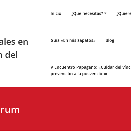
Inicio
¿Qué necesitas?
¿Quiere
ales en
Guía «En mis zapatos»
Blog
n del
V Encuentro Papageno: «Cuidar del víncul
prevención a la posvención»
órum