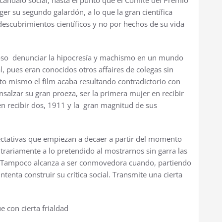
ándalo social, hasta el punto que el Comité del Premio
ger su segundo galardón, a lo que la gran científica
escubrimientos científicos y no por hechos de su vida
oroso denunciar la hipocresía y machismo en un mundo
, pues eran conocidos otros affaires de colegas sin
o mismo el film acaba resultando contradictorio con
nsalzar su gran proeza, ser la primera mujer en recibir
n recibir dos, 1911 y la gran magnitud de sus
pectativas que empiezan a decaer a partir del momento
trariamente a lo pretendido al mostrarnos sin garra las
io. Tampoco alcanza a ser conmovedora cuando, partiendo
ntenta construir su crítica social. Transmite una cierta
 con cierta frialdad