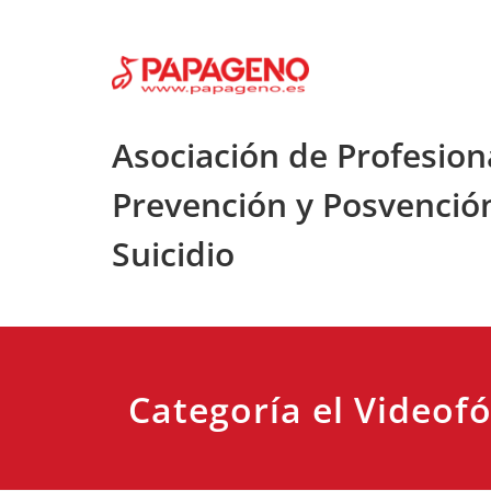
Saltar
al
contenido
Asociación de Profesion
Prevención y Posvenció
Suicidio
Categoría el Videof