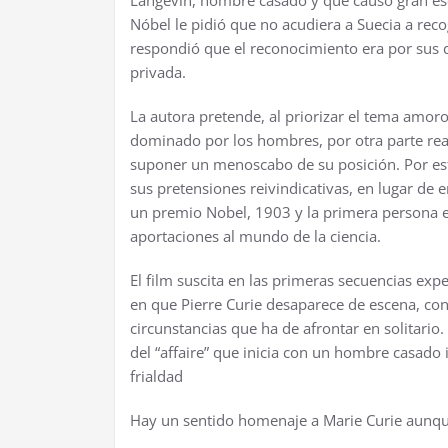
Langevin, hombre casado y que causó gran esc
Nóbel le pidió que no acudiera a Suecia a reco
respondió que el reconocimiento era por sus d
privada.
La autora pretende, al priorizar el tema am
dominado por los hombres, por otra parte real
suponer un menoscabo de su posición. Por est
sus pretensiones reivindicativas, en lugar de e
un premio Nobel, 1903 y la primera persona e
aportaciones al mundo de la ciencia.
El film suscita en las primeras secuencias ex
en que Pierre Curie desaparece de escena, con
circunstancias que ha de afrontar en solitar
del “affaire” que inicia con un hombre casado i
frialdad
Hay un sentido homenaje a Marie Curie aunque