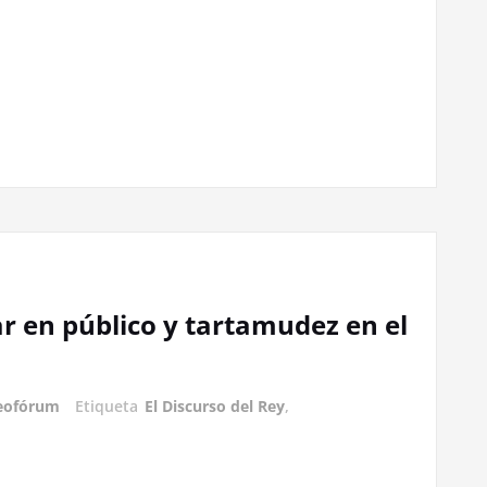
r en público y tartamudez en el
eofórum
Etiqueta
El Discurso del Rey
,