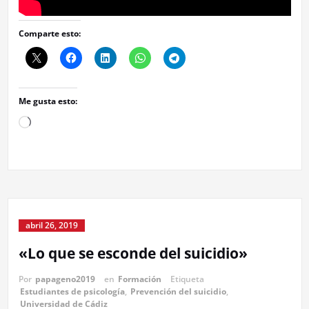
Comparte esto:
Me gusta esto:
Cargando...
abril 26, 2019
«Lo que se esconde del suicidio»
Por
papageno2019
en
Formación
Etiqueta
Estudiantes de psicología
,
Prevención del suicidio
,
Universidad de Cádiz