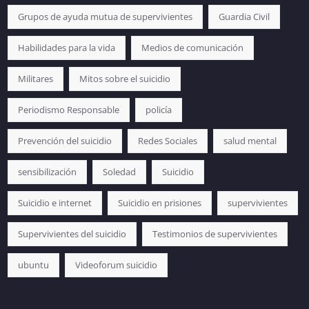
Grupos de ayuda mutua de supervivientes
Guardia Civil
Habilidades para la vida
Medios de comunicación
Militares
Mitos sobre el suicidio
Periodismo Responsable
policía
Prevención del suicidio
Redes Sociales
salud mental
sensibilización
Soledad
Suicidio
Suicidio e internet
Suicidio en prisiones
supervivientes
Supervivientes del suicidio
Testimonios de supervivientes
ubuntu
Videoforum suicidio