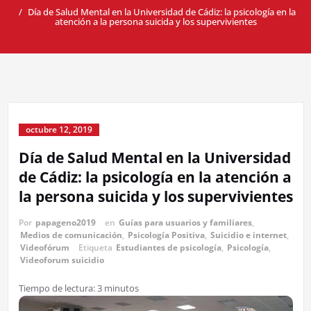
Día de Salud Mental en la Universidad de Cádiz: la psicología en la
atención a la persona suicida y los supervivientes
octubre 12, 2019
Día de Salud Mental en la Universidad
de Cádiz: la psicología en la atención a
la persona suicida y los supervivientes
Por
papageno2019
en
Guías para usuarios y familiares
,
Medios de comunicación
,
Psicología Positiva
,
Suicidio e internet
,
Videofórum
Etiqueta
Estudiantes de psicología
,
Psicología
,
Videoforum suicidio
Tiempo de lectura:
3
minutos