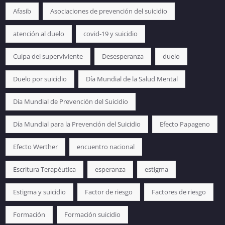
Afasib
Asociaciones de prevención del suicidio
atención al duelo
covid-19 y suicidio
Culpa del superviviente
Desesperanza
duelo
Duelo por suicidio
Día Mundial de la Salud Mental
Día Mundial de Prevención del Suicidio
Día Mundial para la Prevención del Suicidio
Efecto Papageno
Efecto Werther
encuentro nacional
Escritura Terapéutica
esperanza
estigma
Estigma y suicidio
Factor de riesgo
Factores de riesgo
Formación
Formación suicidio