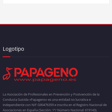
Logotipo
La Asociación de Profesionales en Prevención y Postvención de la
Conducta Suicida «Papageno» es una entidad no lucrativa e
independiente con NIF G90476359 e inscrita en el Registro Nacional de
Asociaciones en España (Sección: 1ª/ Número Nacional: 619143).