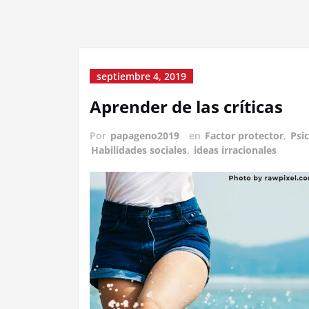
septiembre 4, 2019
Aprender de las críticas
Por
papageno2019
en
Factor protector
,
Psic
Habilidades sociales
,
ideas irracionales