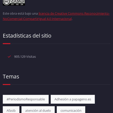
Este obra está bajo una
licencia de Creative Commons Reconocimiento-
NoComercial-CompartirIgual 4.0 Internacional
.
Estadísticas del sitio
905.129 Visitas
Temas
#PeriodismoResponsable
Adhesión a papageno.es
Afasib
atención al duelo
comunicación