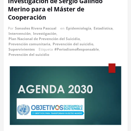
Investigación de Sergio Galindo
Merino para el Máster de
Cooperación
Por
Sonsoles Rivera Pascual
en
Epidemiología
,
Estadística
,
Intervención
,
Investigación
,
Plan Nacional de Prevención del Suicidio
,
Prevención comunitaria
,
Prevención del suicidio
,
Supervivientes
Etiqueta
#PeriodismoResponsable
,
Prevención del suicidio