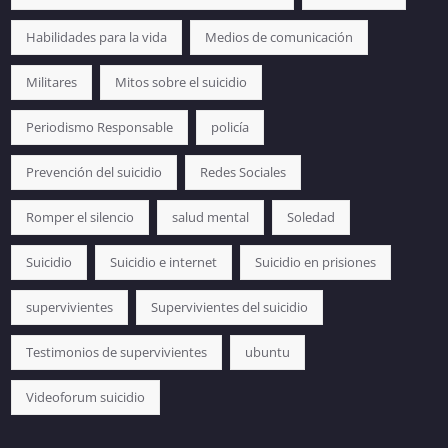
Habilidades para la vida
Medios de comunicación
Militares
Mitos sobre el suicidio
Periodismo Responsable
policía
Prevención del suicidio
Redes Sociales
Romper el silencio
salud mental
Soledad
Suicidio
Suicidio e internet
Suicidio en prisiones
supervivientes
Supervivientes del suicidio
Testimonios de supervivientes
ubuntu
Videoforum suicidio