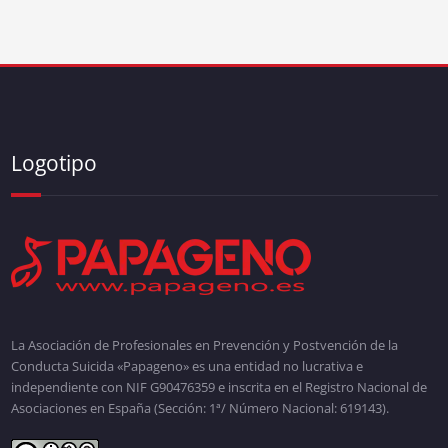
Logotipo
La Asociación de Profesionales en Prevención y Postvención de la
Conducta Suicida «Papageno» es una entidad no lucrativa e
independiente con NIF G90476359 e inscrita en el Registro Nacional de
Asociaciones en España (Sección: 1ª/ Número Nacional: 619143).