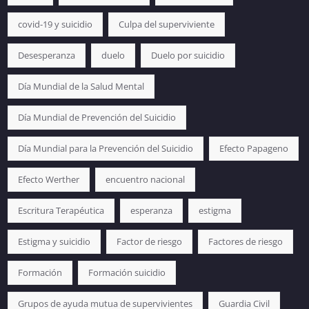
covid-19 y suicidio
Culpa del superviviente
Desesperanza
duelo
Duelo por suicidio
Día Mundial de la Salud Mental
Día Mundial de Prevención del Suicidio
Día Mundial para la Prevención del Suicidio
Efecto Papageno
Efecto Werther
encuentro nacional
Escritura Terapéutica
esperanza
estigma
Estigma y suicidio
Factor de riesgo
Factores de riesgo
Formación
Formación suicidio
Grupos de ayuda mutua de supervivientes
Guardia Civil