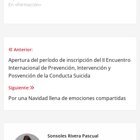
Fecha Fin 2021-09-09
En «Formación»
Tipo de Actividad
Formación Propia Lugar
Cádiz, Córdoba, Huelva,
Sevilla, Otra Provincia
Modalidad de
Impartición Presencial,
Online Precios Tasa,
Anterior:
Navegación
Tasa con Dto. Dirigido a
Apertura del período de inscripción del II Encuentro
Colegiados/as COP-AO,
de
Miembros Asociados
Internacional de Prevención, Intervención y
COP-AO, Psicólogos/as…
Posvención de la Conducta Suicida
entradas
Siguiente:
Por una Navidad llena de emociones compartidas
Sonsoles Rivera Pascual