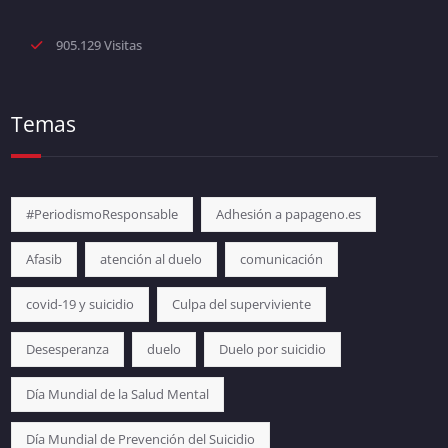
905.129 Visitas
Temas
#PeriodismoResponsable
Adhesión a papageno.es
Afasib
atención al duelo
comunicación
covid-19 y suicidio
Culpa del superviviente
Desesperanza
duelo
Duelo por suicidio
Día Mundial de la Salud Mental
Día Mundial de Prevención del Suicidio