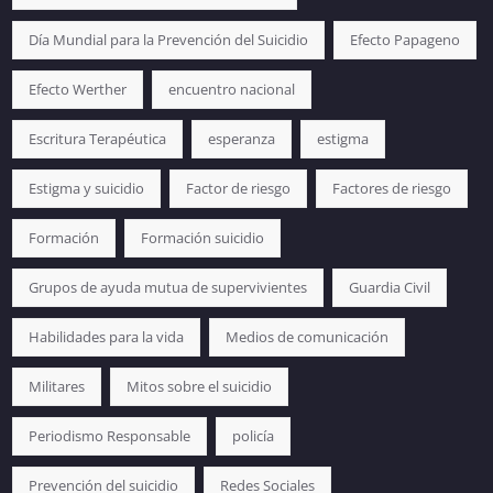
Día Mundial para la Prevención del Suicidio
Efecto Papageno
Efecto Werther
encuentro nacional
Escritura Terapéutica
esperanza
estigma
Estigma y suicidio
Factor de riesgo
Factores de riesgo
Formación
Formación suicidio
Grupos de ayuda mutua de supervivientes
Guardia Civil
Habilidades para la vida
Medios de comunicación
Militares
Mitos sobre el suicidio
Periodismo Responsable
policía
Prevención del suicidio
Redes Sociales