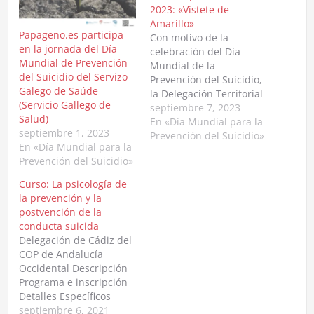
2023: «Vístete de
Amarillo»
Papageno.es participa
Con motivo de la
en la jornada del Día
celebración del Día
Mundial de Prevención
Mundial de la
del Suicidio del Servizo
Prevención del Suicidio,
Galego de Saúde
la Delegación Territorial
(Servicio Gallego de
de Salud y Consumo en
septiembre 7, 2023
Salud)
Cádiz y la Asociación
En «Día Mundial para la
septiembre 1, 2023
Papageno crean una
Prevención del Suicidio»
En «Día Mundial para la
campaña de marketing
Prevención del Suicidio»
social para la
concienciación de la
Curso: La psicología de
población. Para ello,
la prevención y la
colaborará con los
postvención de la
municipios de la
conducta suicida
provincia, mediante la
Delegación de Cádiz del
lectura…
COP de Andalucía
Occidental Descripción
Programa e inscripción
Detalles Específicos
Fecha Inicio 2021-09-09
septiembre 6, 2021