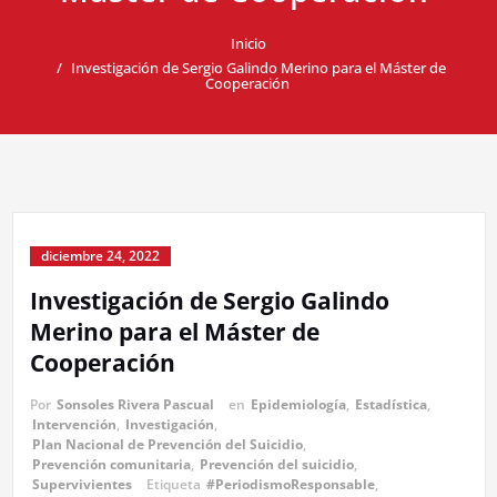
Inicio
Investigación de Sergio Galindo Merino para el Máster de
Cooperación
diciembre 24, 2022
Investigación de Sergio Galindo
Merino para el Máster de
Cooperación
Por
Sonsoles Rivera Pascual
en
Epidemiología
,
Estadística
,
Intervención
,
Investigación
,
Plan Nacional de Prevención del Suicidio
,
Prevención comunitaria
,
Prevención del suicidio
,
Supervivientes
Etiqueta
#PeriodismoResponsable
,