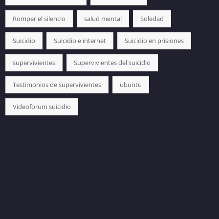
Romper el silencio
salud mental
Soledad
Suicidio
Suicidio e internet
Suicidio en prisiones
supervivientes
Supervivientes del suicidio
Testimonios de supervivientes
ubuntu
Videoforum suicidio