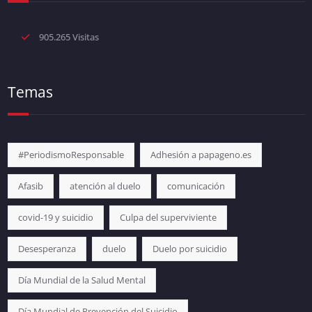
905.265 Visitas
Temas
#PeriodismoResponsable
Adhesión a papageno.es
Afasib
atención al duelo
comunicación
covid-19 y suicidio
Culpa del superviviente
Desesperanza
duelo
Duelo por suicidio
Día Mundial de la Salud Mental
Día Mundial de Prevención del Suicidio