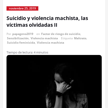
noviembre 25, 2019
Suicidio y violencia machista, las
víctimas olvidadas II
Por
papageno2019
en
Factor de riesgo de suicidio
,
Sensibilización
,
Violencia machista
Etiqueta
Maltrato
,
Suicidio feminicida
,
Violencia machista
Tiempo de lectura:
4
minutos