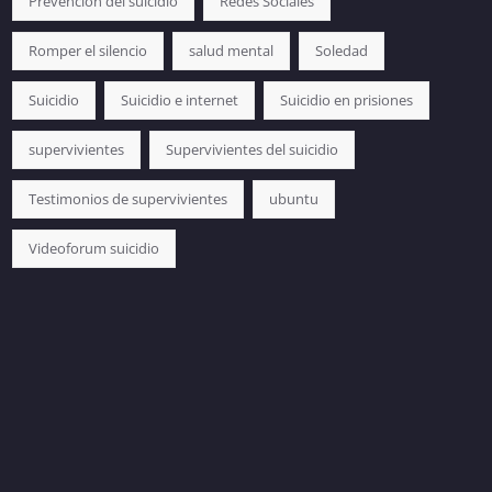
Prevención del suicidio
Redes Sociales
Romper el silencio
salud mental
Soledad
Suicidio
Suicidio e internet
Suicidio en prisiones
supervivientes
Supervivientes del suicidio
Testimonios de supervivientes
ubuntu
Videoforum suicidio