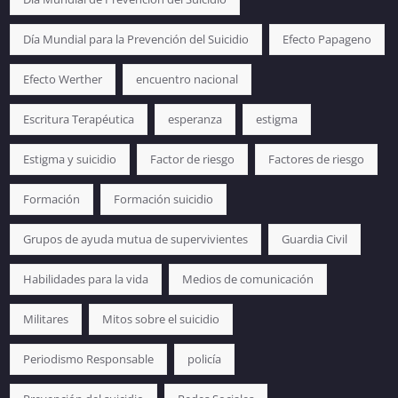
Día Mundial para la Prevención del Suicidio
Efecto Papageno
Efecto Werther
encuentro nacional
Escritura Terapéutica
esperanza
estigma
Estigma y suicidio
Factor de riesgo
Factores de riesgo
Formación
Formación suicidio
Grupos de ayuda mutua de supervivientes
Guardia Civil
Habilidades para la vida
Medios de comunicación
Militares
Mitos sobre el suicidio
Periodismo Responsable
policía