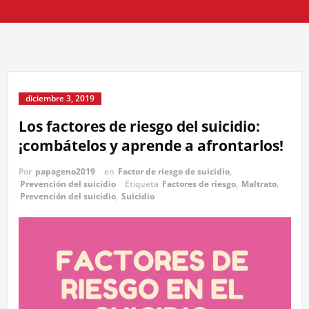
diciembre 3, 2019
Los factores de riesgo del suicidio:
¡combátelos y aprende a afrontarlos!
Por
papageno2019
en
Factor de riesgo de suicidio
,
Prevención del suicidio
Etiqueta
Factores de riesgo
,
Maltrato
,
Prevención del suicidio
,
Suicidio