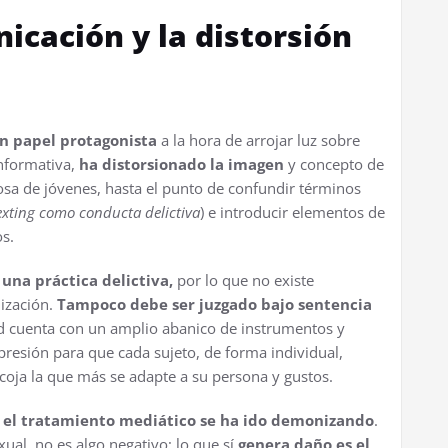
icación y la distorsión
n papel protagonista
a la hora de arrojar luz sobre
informativa,
ha distorsionado la imagen
y concepto de
cosa de jóvenes, hasta el punto de confundir términos
exting
como conducta delictiva
) e introducir elementos de
s.
 una práctica delictiva,
por lo que no existe
lización.
Tampoco debe ser juzgado bajo sentencia
d cuenta con un amplio abanico de instrumentos y
resión para que cada sujeto, de forma individual,
 escoja la que más se adapte a su persona y gustos.
n el tratamiento mediático se ha ido demonizando
.
xual, no es algo negativo; lo que sí
genera daño es el