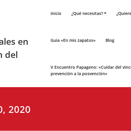
Inicio
¿Qué necesitas?
¿Quiere
ales en
Guía «En mis zapatos»
Blog
n del
V Encuentro Papageno: «Cuidar del víncul
prevención a la posvención»
0, 2020