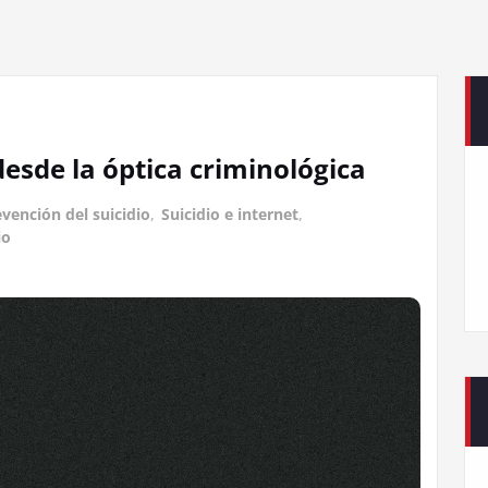
desde la óptica criminológica
vención del suicidio
,
Suicidio e internet
,
io