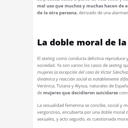
mal uso que muchos y muchas hacen de est
de la otra persona
, derivado de una alarman
La doble moral de l
El
s
exting
como conducta delictiva reproduce y 
sociedad. Ya son varios los casos de
s
exting
qu
mujeres (
a excepción del caso de Víctor Sánche
dinámica y reacción social es notablemente dife
Verónica, Tiziana y Alyssa, naturales de España
de
mujeres que decidieron suicidarse
como
La sexualidad femenina se concibe, social y 
vergonzoso, encubierta por una doble moral d
sexuales, y acto seguido, es cuestionada mora