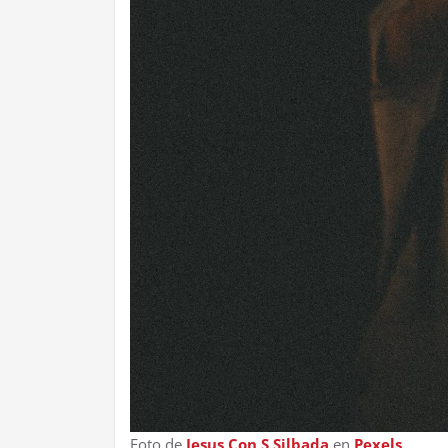
Foto de
Jesus Con S Silbada
en
Pexels