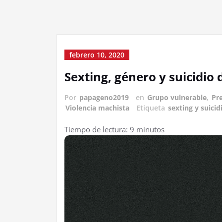
febrero 10, 2020
Sexting, género y suicidio 
Por
papageno2019
en
Grupo vulnerable
,
Pre
Violencia machista
Etiqueta
sexting y suicid
Tiempo de lectura:
9
minutos