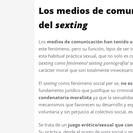
Los medios de comun
del
s
exting
Los
medios de comunicación han tenido u
este fenómeno, pero su función, lejos de ser 
esta habitual práctica sexual, que no solo es 
(
s
exting
como fenómeno/ sexting pornografía/ s
carácter moral que son totalmente innecesario
El
s
exting
como fenómeno social per se,
no es
fundamento jurídico que justifique su crimina
condenatoria moralista
ya que la sexualida
mecanismos que favorecen su desarrollo y exp
voluntaria y sin perjuicio al colectivo social,
Se trata de un
juego erótico/sexual que co
Su práctica, desde el punto de vista social y se