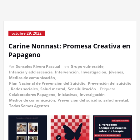
octubre 29, 2022
Carine Nonnast: Promesa Creativa en
Papageno
Por
Sonsoles Rivera Pascual
en
Grupo vulnerable
,
Infancia y adolescencia
,
Intervención
,
Investigación
,
Jóvenes
,
Medios de comunicación
,
Plan Nacional de Prevención del Suicidio
,
Prevención del suicidio
,
Redes sociales
,
Salud mental
,
Sensibilización
Etiqueta
Colaboradores Papageno
,
Iniciativas
,
Investigación
,
Medios de comunicación
,
Prevención del suicidio
,
salud mental
,
Todos Somos Agentes