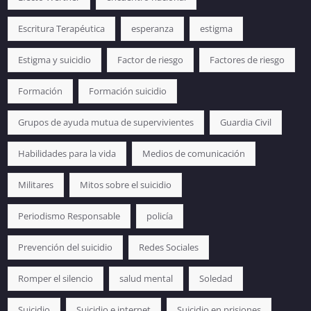
Escritura Terapéutica
esperanza
estigma
Estigma y suicidio
Factor de riesgo
Factores de riesgo
Formación
Formación suicidio
Grupos de ayuda mutua de supervivientes
Guardia Civil
Habilidades para la vida
Medios de comunicación
Militares
Mitos sobre el suicidio
Periodismo Responsable
policía
Prevención del suicidio
Redes Sociales
Romper el silencio
salud mental
Soledad
Suicidio
Suicidio e internet
Suicidio en prisiones