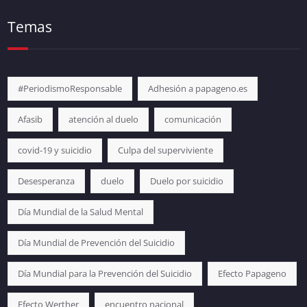
Temas
#PeriodismoResponsable
Adhesión a papageno.es
Afasib
atención al duelo
comunicación
covid-19 y suicidio
Culpa del superviviente
Desesperanza
duelo
Duelo por suicidio
Día Mundial de la Salud Mental
Día Mundial de Prevención del Suicidio
Día Mundial para la Prevención del Suicidio
Efecto Papageno
Efecto Werther
encuentro nacional