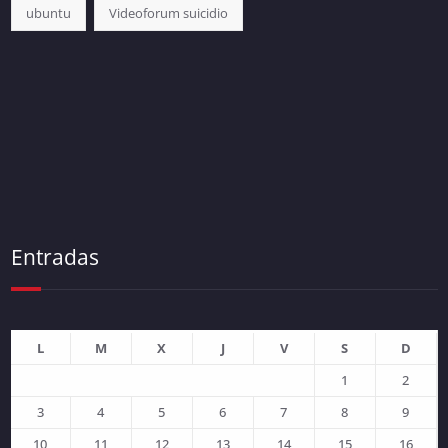
ubuntu
Videoforum suicidio
Entradas
L
M
X
J
V
S
D
1
2
3
4
5
6
7
8
9
10
11
12
13
14
15
16