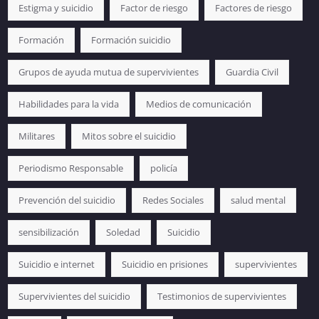
Estigma y suicidio
Factor de riesgo
Factores de riesgo
Formación
Formación suicidio
Grupos de ayuda mutua de supervivientes
Guardia Civil
Habilidades para la vida
Medios de comunicación
Militares
Mitos sobre el suicidio
Periodismo Responsable
policía
Prevención del suicidio
Redes Sociales
salud mental
sensibilización
Soledad
Suicidio
Suicidio e internet
Suicidio en prisiones
supervivientes
Supervivientes del suicidio
Testimonios de supervivientes