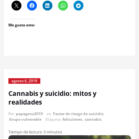
Me gusta esto:
agosto 6, 2019
Cannabis y suicidio: mitos y
realidades
Por
papageno2019
en
Factor de riesgo de suicidio
,
Grupo vulnerable
Etiqueta
Adicciones
,
cannabis
Tiempo de lectura:
3
minutos