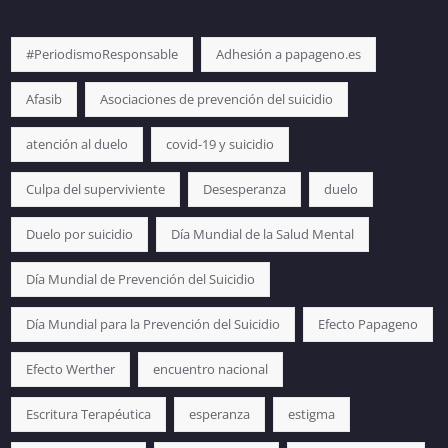
#PeriodismoResponsable
Adhesión a papageno.es
Afasib
Asociaciones de prevención del suicidio
atención al duelo
covid-19 y suicidio
Culpa del superviviente
Desesperanza
duelo
Duelo por suicidio
Día Mundial de la Salud Mental
Día Mundial de Prevención del Suicidio
Día Mundial para la Prevención del Suicidio
Efecto Papageno
Efecto Werther
encuentro nacional
Escritura Terapéutica
esperanza
estigma