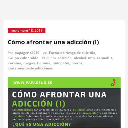
noviembre 18, 2019
Cómo afrontar una adicción (I)
Por
papageno2019
en
Factor de riesgo de suicidio
,
Grupo vulnerable
Etiqueta
adicción
,
alcoholismo
,
cannabis
,
cocaína
,
drogas
,
heroína
,
ludopatía
,
porros
,
tratamiento de adicciones