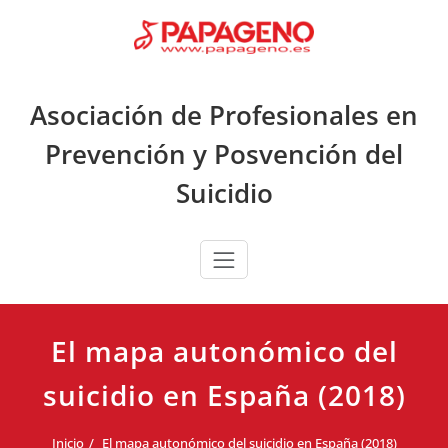
Saltar
al
contenido
Asociación de Profesionales en
Prevención y Posvención del
Suicidio
El mapa autonómico del
suicidio en España (2018)
Inicio
El mapa autonómico del suicidio en España (2018)