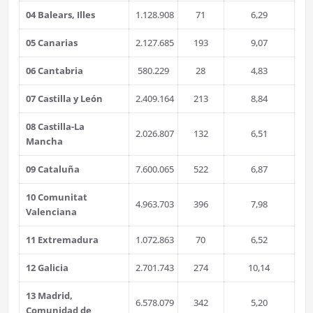
04 Balears, Illes
1.128.908
71
6,29
05 Canarias
2.127.685
193
9,07
06 Cantabria
580.229
28
4,83
07 Castilla y León
2.409.164
213
8,84
08 Castilla-La
2.026.807
132
6,51
Mancha
09 Cataluña
7.600.065
522
6,87
10 Comunitat
4.963.703
396
7,98
Valenciana
11 Extremadura
1.072.863
70
6,52
12 Galicia
2.701.743
274
10,14
13 Madrid,
6.578.079
342
5,20
Comunidad de