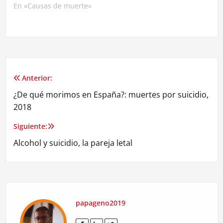
En «Causas de muerte»
Anterior:
Navegación
¿De qué morimos en España?: muertes por suicidio,
de
2018
entradas
Siguiente:
Alcohol y suicidio, la pareja letal
papageno2019