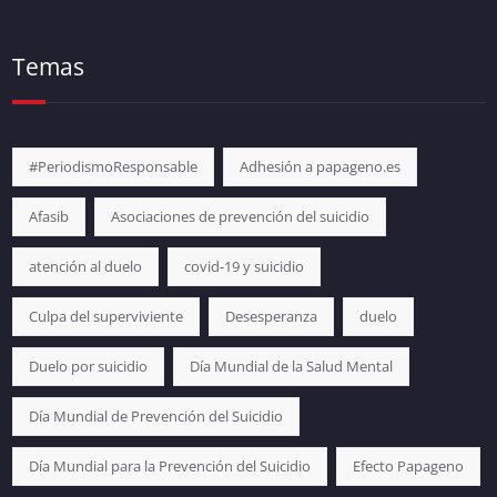
Temas
#PeriodismoResponsable
Adhesión a papageno.es
Afasib
Asociaciones de prevención del suicidio
atención al duelo
covid-19 y suicidio
Culpa del superviviente
Desesperanza
duelo
Duelo por suicidio
Día Mundial de la Salud Mental
Día Mundial de Prevención del Suicidio
Día Mundial para la Prevención del Suicidio
Efecto Papageno