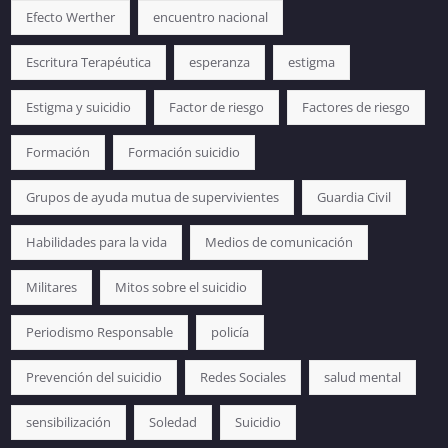
Efecto Werther
encuentro nacional
Escritura Terapéutica
esperanza
estigma
Estigma y suicidio
Factor de riesgo
Factores de riesgo
Formación
Formación suicidio
Grupos de ayuda mutua de supervivientes
Guardia Civil
Habilidades para la vida
Medios de comunicación
Militares
Mitos sobre el suicidio
Periodismo Responsable
policía
Prevención del suicidio
Redes Sociales
salud mental
sensibilización
Soledad
Suicidio