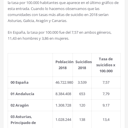
la tasa por 100.000 habitantes que aparece en el último gráfico de
esta entrada. Cuando lo hacemos observamos que las
comunidades con tasas más altas de suicidio en 2018 serían
Asturias, Galicia, Aragón y Canarias.
En España, la tasa por 100.000 fue del 7,57 en ambos géneros,
11,43 en hombres y 3,86 en mujeres.
Tasa de
Población
Suicidios
suicidios x
2018
2018
100.000
00 España
46.722.980
3.539
7,57
01 Andalucía
8.384.408
653
7,79
02 Aragón
1.308.728
120
9,17
03 Asturias,
1.028.244
138
13,4
Principado de