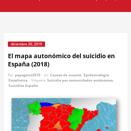
diciembre 20, 2019
El mapa autonómico del suicidio en
España (2018)
Por
papageno2019
en
Causas de muerte
,
Epidemiología
,
Estadística
Etiqueta
Suicidio por comunidades autónomas
,
Suicidios España