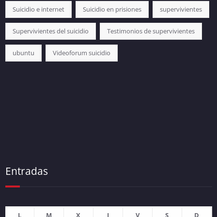
Suicidio e internet
Suicidio en prisiones
supervivientes
Supervivientes del suicidio
Testimonios de supervivientes
ubuntu
Videoforum suicidio
Entradas
L
M
X
J
V
S
D