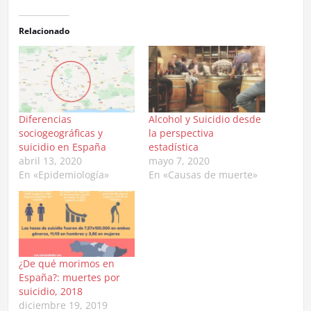
Relacionado
Diferencias
Alcohol y Suicidio desde
sociogeográficas y
la perspectiva
suicidio en España
estadística
abril 13, 2020
mayo 7, 2020
En «Epidemiología»
En «Causas de muerte»
¿De qué morimos en
España?: muertes por
suicidio, 2018
diciembre 19, 2019