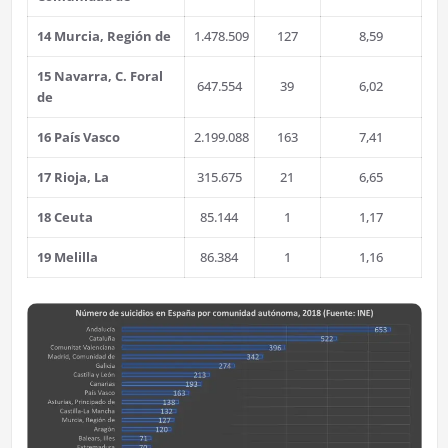
14 Murcia, Región de
1.478.509
127
8,59
15 Navarra, C. Foral
647.554
39
6,02
de
16 País Vasco
2.199.088
163
7,41
17 Rioja, La
315.675
21
6,65
18 Ceuta
85.144
1
1,17
19 Melilla
86.384
1
1,16