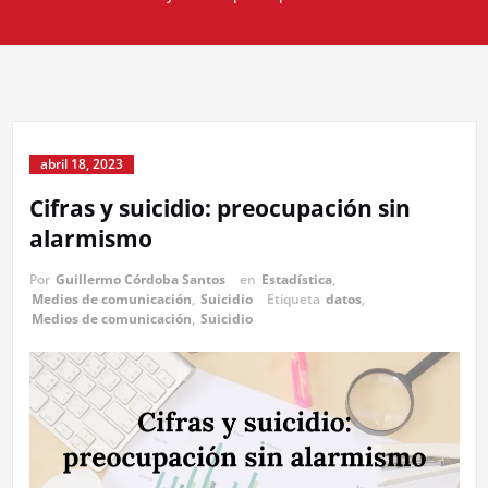
abril 18, 2023
Cifras y suicidio: preocupación sin
alarmismo
Por
Guillermo Córdoba Santos
en
Estadística
,
Medios de comunicación
,
Suicidio
Etiqueta
datos
,
Medios de comunicación
,
Suicidio