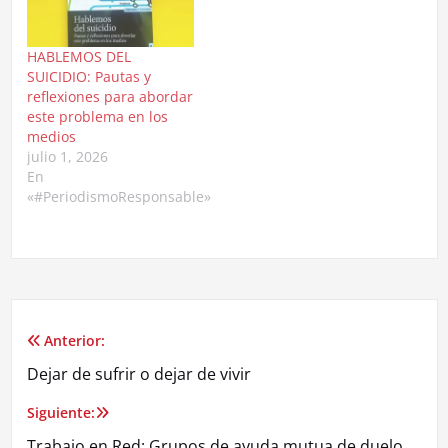
HABLEMOS DEL
SUICIDIO: Pautas y
reflexiones para abordar
este problema en los
medios
julio 1, 2026
En
«#PeriodismoResponsable»
Anterior:
Navegación
Dejar de sufrir o dejar de vivir
de
Siguiente:
entradas
Trabajo en Red: Grupos de ayuda mutua de duelo