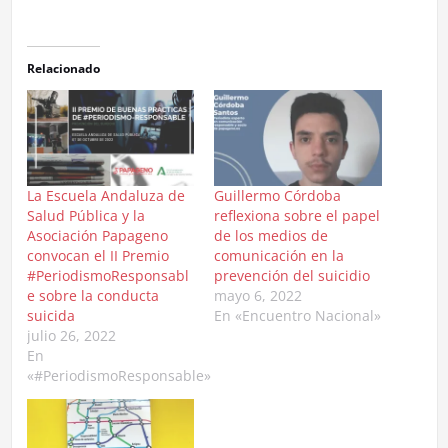
Relacionado
La Escuela Andaluza de
Guillermo Córdoba
Salud Pública y la
reflexiona sobre el papel
Asociación Papageno
de los medios de
convocan el II Premio
comunicación en la
#PeriodismoResponsabl
prevención del suicidio
e sobre la conducta
mayo 6, 2022
suicida
En «Encuentro Nacional»
julio 26, 2022
En
«#PeriodismoResponsable»