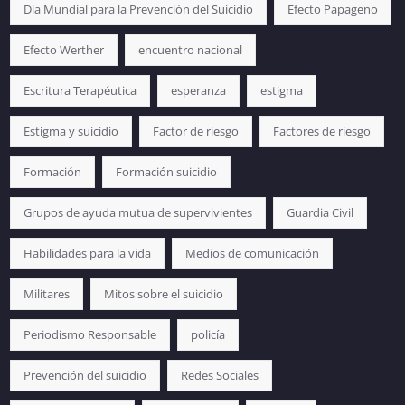
Día Mundial para la Prevención del Suicidio
Efecto Papageno
Efecto Werther
encuentro nacional
Escritura Terapéutica
esperanza
estigma
Estigma y suicidio
Factor de riesgo
Factores de riesgo
Formación
Formación suicidio
Grupos de ayuda mutua de supervivientes
Guardia Civil
Habilidades para la vida
Medios de comunicación
Militares
Mitos sobre el suicidio
Periodismo Responsable
policía
Prevención del suicidio
Redes Sociales