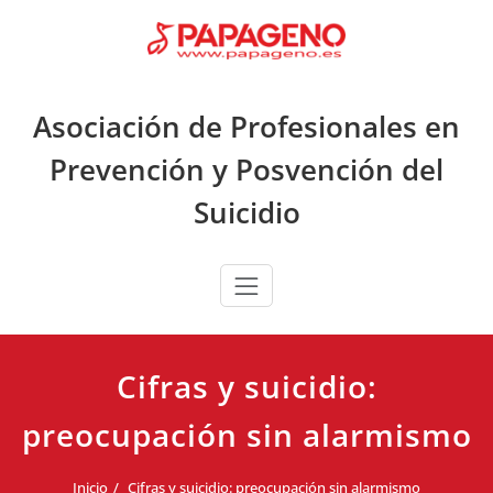
Saltar
al
contenido
Asociación de Profesionales en
Prevención y Posvención del
Suicidio
Cifras y suicidio:
preocupación sin alarmismo
Inicio
Cifras y suicidio: preocupación sin alarmismo