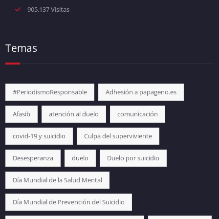
905.137 Visitas
Temas
#PeriodismoResponsable
Adhesión a papageno.es
Afasib
atención al duelo
comunicación
covid-19 y suicidio
Culpa del superviviente
Desesperanza
duelo
Duelo por suicidio
Día Mundial de la Salud Mental
Día Mundial de Prevención del Suicidio