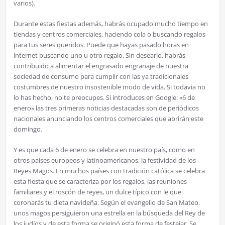
varios).
Durante estas fiestas además, habrás ocupado mucho tiempo en
tiendas y centros comerciales, haciendo cola o buscando regalos
para tus seres queridos. Puede que hayas pasado horas en
internet buscando uno u otro regalo. Sin desearlo, habrás
contribuido a alimentar el engrasado engranaje de nuestra
sociedad de consumo para cumplir con las ya tradicionales
costumbres de nuestro insostenible modo de vida. Si todavia no
lo has hecho, no te preocupes. Si introduces en Google: «6 de
enero» las tres primeras noticias destacadas son de periódicos
nacionales anunciando los centros comerciales que abrirán este
domingo.
Y es que cada 6 de enero se celebra en nuestro país, como en
otros paises europeos y latinoamericanos, la festividad de los
Reyes Magos. En muchos países con tradición católica se celebra
esta fiesta que se caracteriza por los regalos, las reuniones
familiares y el roscón de reyes, un dulce típico con le que
coronarás tu dieta navideña. Según el evangelio de San Mateo,
unos magos persiguieron una estrella en la búsqueda del Rey de
los judíos y de esta forma se originó esta forma de festejar. Se