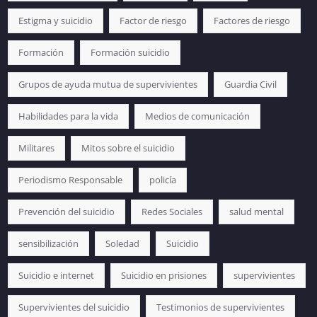
Estigma y suicidio
Factor de riesgo
Factores de riesgo
Formación
Formación suicidio
Grupos de ayuda mutua de supervivientes
Guardia Civil
Habilidades para la vida
Medios de comunicación
Militares
Mitos sobre el suicidio
Periodismo Responsable
policía
Prevención del suicidio
Redes Sociales
salud mental
sensibilización
Soledad
Suicidio
Suicidio e internet
Suicidio en prisiones
supervivientes
Supervivientes del suicidio
Testimonios de supervivientes