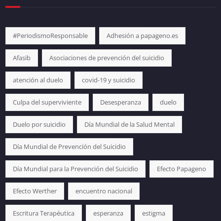
#PeriodismoResponsable
Adhesión a papageno.es
Afasib
Asociaciones de prevención del suicidio
atención al duelo
covid-19 y suicidio
Culpa del superviviente
Desesperanza
duelo
Duelo por suicidio
Día Mundial de la Salud Mental
Día Mundial de Prevención del Suicidio
Día Mundial para la Prevención del Suicidio
Efecto Papageno
Efecto Werther
encuentro nacional
Escritura Terapéutica
esperanza
estigma