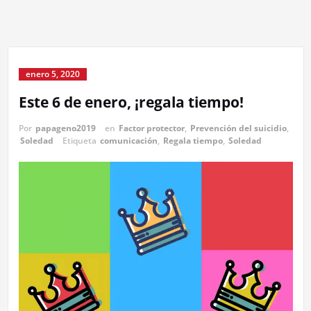
enero 5, 2020
Este 6 de enero, ¡regala tiempo!
Por
papageno2019
en
Factor protector
,
Prevención del suicidio
,
Soledad
Etiqueta
comunicación
,
Regala tiempo
,
Soledad