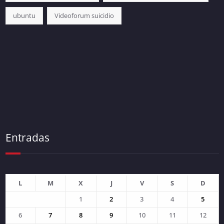
ubuntu
Videoforum suicidio
Entradas
L
M
X
J
V
S
D
1
2
3
4
5
6
7
8
9
10
11
12