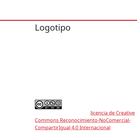
Logotipo
La Asociación de Profesionales en Prevenci
y Postvención de la Conducta Suicida
«Papageno» es una entidad no lucrativa e
independiente con NIF G90476359 e inscrita
el Registro Nacional de Asociaciones en
España (Sección: 1ª/ Número Nacional:
619143).
Este obra está bajo una
licencia de Creative
Commons Reconocimiento-NoComercial-
CompartirIgual 4.0 Internacional
.