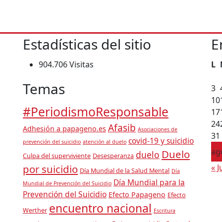
Estadísticas del sitio
E
904.706 Visitas
L
ón
Temas
3
10
#PeriodismoResponsable
 en
17
24
Afasib
Adhesión a papageno.es
Asociaciones de
31
covid-19 y suicidio
prevención del suicidio
atención al duelo
ag
Duelo
duelo
Culpa del superviviente
Desesperanza
por suicidio
« J
Día Mundial de la Salud Mental
Día
Día Mundial para la
Mundial de Prevención del Suicidio
Prevención del Suicidio
Efecto Papageno
Efecto
encuentro nacional
Werther
Escritura