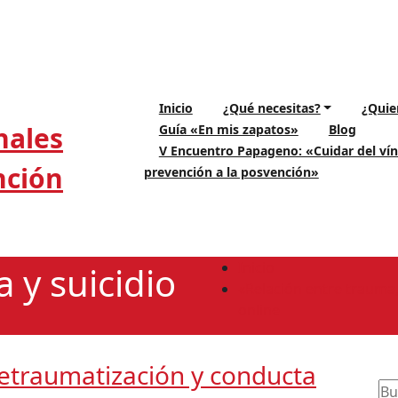
Inicio
¿Qué necesitas?
¿Quie
nales
Guía «En mis zapatos»
Blog
V Encuentro Papageno: «Cuidar del vínc
nción
prevención a la posvención»
Inicio
 y suicidio
«Relación entre trauma,
online
B
retraumatización y conducta