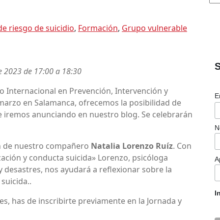
S
de riesgo de suicidio
,
Formación
,
Grupo vulnerable
c
S
2023 de 17:00 a 18:30
ro Internacional en Prevención, Intervención y
E
 marzo en Salamanca, ofrecemos la posibilidad de
que iremos anunciando en nuestro blog. Se celebrarán
N
ón de nuestro compañero
Natalia Lorenzo Ruíz
. Con
ización y conducta suicida» Lorenzo, psicóloga
A
y desastres, nos ayudará a reflexionar sobre la
suicida..
I
es, has de inscribirte previamente en la Jornada y