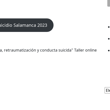
E
uicidio Salamanca 2023
A
Ar