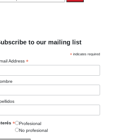
uscripción a lista de
orreos
ubscribe to our mailing list
*
indicates required
*
mail Address
ombre
pellidos
*
nterés
Profesional
No profesional