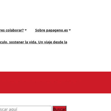
res colaborar?
Sobre papageno.es
ulo, sostener la vida. Un viaje desde la
 retraumatización y conducta suicida» Taller
uscar