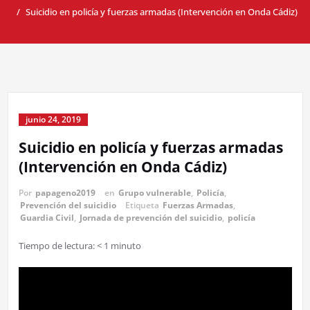
Suicidio en policía y fuerzas armadas (Intervención en Onda Cádiz)
junio 24, 2019
Suicidio en policía y fuerzas armadas
(Intervención en Onda Cádiz)
Por
papageno2019
en
Grupo vulnerable
,
Policía
,
Prevención del suicidio
Etiqueta
Fuerzas Armadas
,
Guardia Civil
,
Jornada de prevención del suicidio
,
policía
Tiempo de lectura:
< 1
minuto