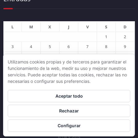
L
M
X
J
V
S
D
1
2
3
4
5
6
7
8
9
10
11
12
13
14
15
16
Utilizamos cookies propias y de terceros para garantizar el
17
18
19
20
21
22
23
funcionamiento de la web, medir su uso y mejorar nuestros
servicios. Puede aceptar todas las cookies, rechazar las no
24
25
26
27
28
29
30
necesarias o configurar sus preferencias.
31
Aceptar todo
agosto 2026
« Jul
Rechazar
Configurar
© DJLV 2019