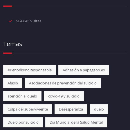
904.845 Visitas
Temas
#PeriodismoResponsable
Adhesión a papageno.es
Afasib
Asociaciones de prevención del suicidio
atención al duelo
covid-19 y suicidio
Culpa del superviviente
Desesperanza
duelo
Duelo por suicidio
Día Mundial de la Salud Mental