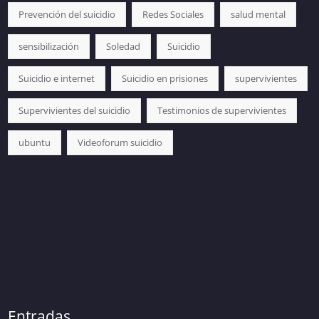
Prevención del suicidio
Redes Sociales
salud mental
sensibilización
Soledad
Suicidio
Suicidio e internet
Suicidio en prisiones
supervivientes
Supervivientes del suicidio
Testimonios de supervivientes
ubuntu
Videoforum suicidio
Entradas