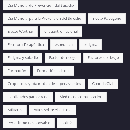
Día Mundial de Prevención del Suicidio
Día Mundial para la Prevención del Suicidio
Efecto Papageno
Efecto Werther
encuentro nacional
Escritura Terapéutica
esperanza
estigma
Estigma y suicidio
Factor de riesgo
Factores de riesgo
Formación
Formación suicidio
Grupos de ayuda mutua de supervivientes
Guardia Civil
Habilidades para la vida
Medios de comunicación
Militares
Mitos sobre el suicidio
Periodismo Responsable
policía