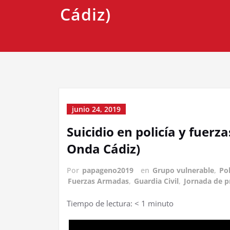
Cádiz)
junio 24, 2019
Suicidio en policía y fuer
Onda Cádiz)
Por
papageno2019
en
Grupo vulnerable
,
Pol
Fuerzas Armadas
,
Guardia Civil
,
Jornada de p
Tiempo de lectura:
< 1
minuto