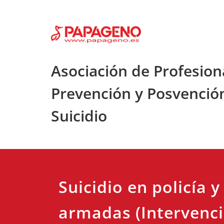
Saltar
al
contenido
Asociación de Profesion
Prevención y Posvenció
Suicidio
Suicidio en policía y
armadas (Intervenc