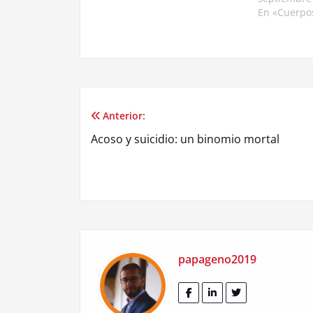
En «Cuerpos
Anterior:
Navegación
Acoso y suicidio: un binomio mortal
de
entradas
papageno2019