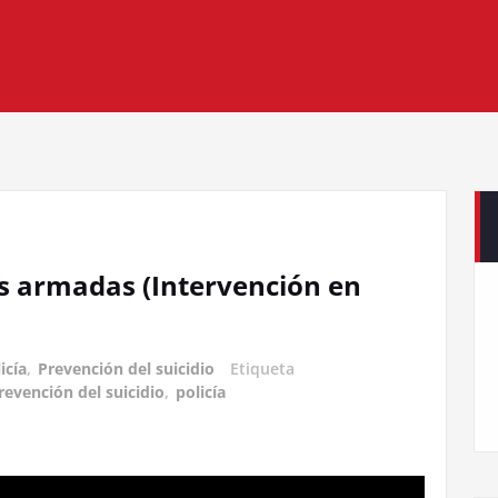
zas armadas (Intervención en
icía
,
Prevención del suicidio
Etiqueta
revención del suicidio
,
policía