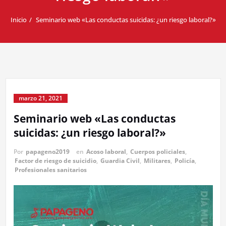
Inicio
Seminario web «Las conductas suicidas: ¿un riesgo laboral?»
marzo 21, 2021
Seminario web «Las conductas
suicidas: ¿un riesgo laboral?»
Por
papageno2019
en
Acoso laboral
,
Cuerpos policiales
,
Factor de riesgo de suicidio
,
Guardia Civil
,
Militares
,
Policía
,
Profesionales sanitarios