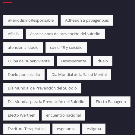
#PeriodismoResponsable
Adhesión a papageno.es
Afasib
Asociaciones de prevención del suicidio
atención al duelo
covid-19 y suicidio
Culpa del superviviente
Desesperanza
duelo
Duelo por suicidio
Día Mundial de la Salud Mental
Día Mundial de Prevención del Suicidio
Día Mundial para la Prevención del Suicidio
Efecto Papageno
Efecto Werther
encuentro nacional
Escritura Terapéutica
esperanza
estigma