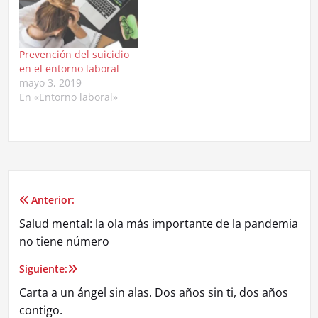
Prevención del suicidio
en el entorno laboral
mayo 3, 2019
En «Entorno laboral»
Anterior:
Navegación
Salud mental: la ola más importante de la pandemia
de
no tiene número
entradas
Siguiente:
Carta a un ángel sin alas. Dos años sin ti, dos años
contigo.