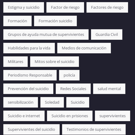
Estigma y suicidio
Factor de riesgo
Factores de riesgo
Formación
Formación suicidio
Grupos de ayuda mutua de supervivientes
Guardia Civil
Habilidades para la vida
Medios de comunicación
Militares
Mitos sobre el suicidio
Periodismo Responsable
policía
Prevención del suicidio
Redes Sociales
salud mental
sensibilización
Soledad
Suicidio
Suicidio e internet
Suicidio en prisiones
supervivientes
Supervivientes del suicidio
Testimonios de supervivientes