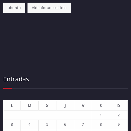
ubuntu
Videoforum suicidio
Entradas
L
M
X
J
V
S
D
1
2
3
4
5
6
7
8
9