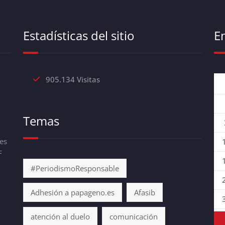
Estadísticas del sitio
E
905.134 Visitas
Temas
es
F
#PeriodismoResponsable
Adhesión a papageno.es
Afasib
atención al duelo
comunicación