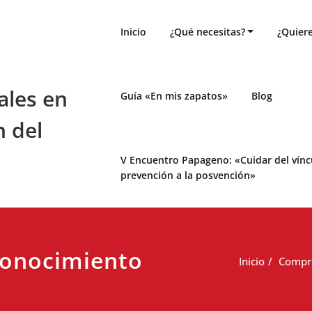
Inicio
¿Qué necesitas?
¿Quiere
ales en
Guía «En mis zapatos»
Blog
n del
V Encuentro Papageno: «Cuidar del víncul
prevención a la posvención»
 conocimiento
Inicio
Compru