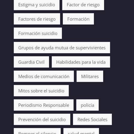
Estigma y suicidio
Factor de riesgo
Factores de riesgo
Formación
Formación suicidio
Grupos de ayuda mutua de supervivientes
Guardia Civil
Habilidades para la vida
Medios de comunicación
Militares
Mitos sobre el suicidio
Periodismo Responsable
policía
Prevención del suicidio
Redes Sociales
Romper el silencio
salud mental