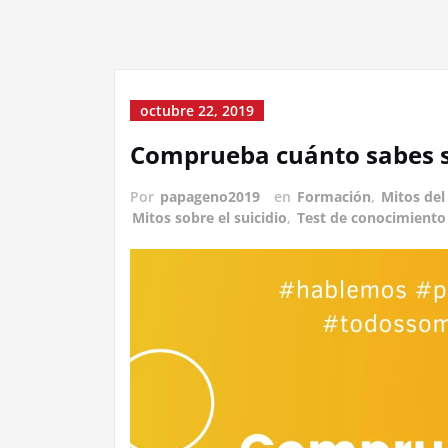
octubre 22, 2019
Comprueba cuánto sabes so
Por
papageno2019
en
Formación
,
Mitos del
Mitos sobre el suicidio
,
Test de conocimiento