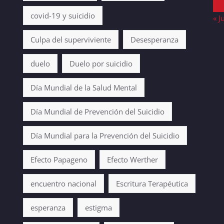
covid-19 y suicidio
« J
Culpa del superviviente
Desesperanza
duelo
Duelo por suicidio
Día Mundial de la Salud Mental
Día Mundial de Prevención del Suicidio
Día Mundial para la Prevención del Suicidio
Efecto Papageno
Efecto Werther
encuentro nacional
Escritura Terapéutica
esperanza
estigma