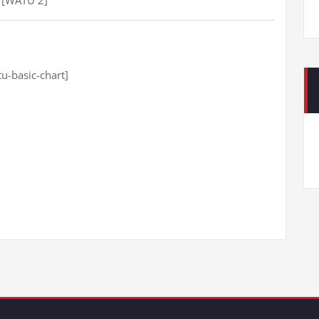
[WATU 2]
u-basic-chart]