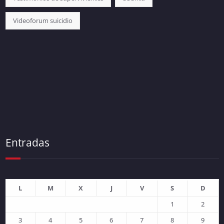
Videoforum suicidio
Entradas
L
M
X
J
V
S
D
1
2
3
4
5
6
7
8
9