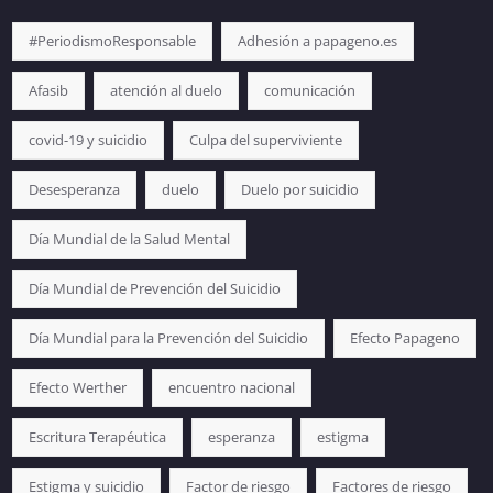
#PeriodismoResponsable
Adhesión a papageno.es
Afasib
atención al duelo
comunicación
covid-19 y suicidio
Culpa del superviviente
Desesperanza
duelo
Duelo por suicidio
Día Mundial de la Salud Mental
Día Mundial de Prevención del Suicidio
Día Mundial para la Prevención del Suicidio
Efecto Papageno
Efecto Werther
encuentro nacional
Escritura Terapéutica
esperanza
estigma
Estigma y suicidio
Factor de riesgo
Factores de riesgo