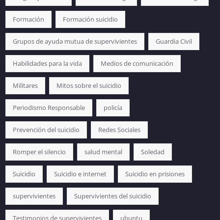
Formación
Formación suicidio
Grupos de ayuda mutua de supervivientes
Guardia Civil
Habilidades para la vida
Medios de comunicación
Militares
Mitos sobre el suicidio
Periodismo Responsable
policía
Prevención del suicidio
Redes Sociales
Romper el silencio
salud mental
Soledad
Suicidio
Suicidio e internet
Suicidio en prisiones
supervivientes
Supervivientes del suicidio
Testimonios de supervivientes
ubuntu