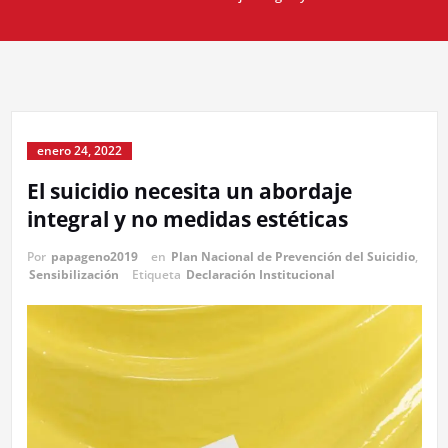
enero 24, 2022
El suicidio necesita un abordaje
integral y no medidas estéticas
Por
papageno2019
en
Plan Nacional de Prevención del Suicidio
,
Sensibilización
Etiqueta
Declaración Institucional