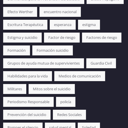
Efecto Werther
encuentro nacional
Escritura Terapéutica
esperanza
estigma
Estigma y suicidio
Factor de riesgo
Factores de riesgo
Formación
Formación suicidio
Grupos de ayuda mutua de supervivientes
Guardia Civil
Habilidades para la vida
Medios de comunicación
Militares
Mitos sobre el suicidio
Periodismo Responsable
policía
Prevención del suicidio
Redes Sociales
Romper el silencio
salud mental
Soledad