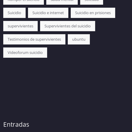
Suicidio
Suicidio e internet
Suicidio en prisiones
supervivientes
Supervivientes del suicidio
Testimonios de supervivientes
ubuntu
Videoforum suicidio
Entradas