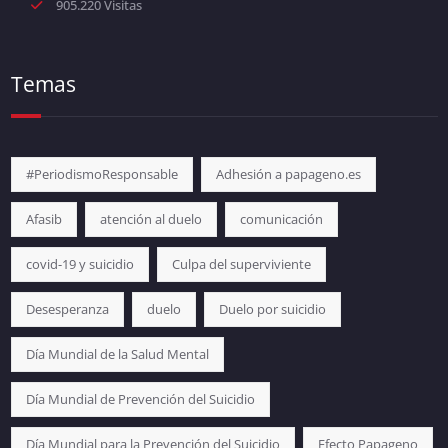
905.220 Visitas
Temas
#PeriodismoResponsable
Adhesión a papageno.es
Afasib
atención al duelo
comunicación
covid-19 y suicidio
Culpa del superviviente
Desesperanza
duelo
Duelo por suicidio
Día Mundial de la Salud Mental
Día Mundial de Prevención del Suicidio
Día Mundial para la Prevención del Suicidio
Efecto Papageno