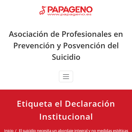
Saltar
al
contenido
Asociación de Profesionales en
Prevención y Posvención del
Suicidio
Etiqueta el Declaración
Institucional
Inicio
El suicidio necesita un abordaje integral y no medidas estéticas