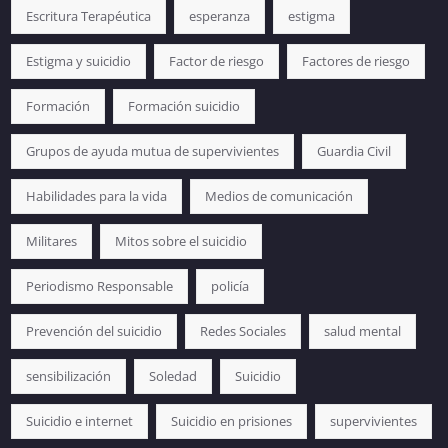
Escritura Terapéutica
esperanza
estigma
Estigma y suicidio
Factor de riesgo
Factores de riesgo
Formación
Formación suicidio
Grupos de ayuda mutua de supervivientes
Guardia Civil
Habilidades para la vida
Medios de comunicación
Militares
Mitos sobre el suicidio
Periodismo Responsable
policía
Prevención del suicidio
Redes Sociales
salud mental
sensibilización
Soledad
Suicidio
Suicidio e internet
Suicidio en prisiones
supervivientes