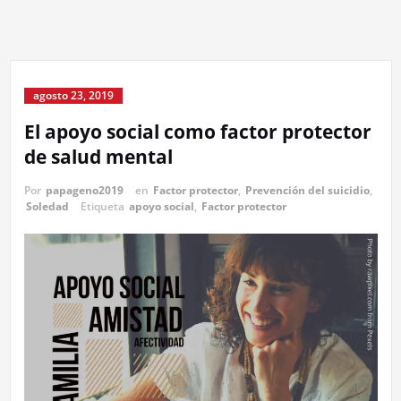
agosto 23, 2019
El apoyo social como factor protector
de salud mental
Por
papageno2019
en
Factor protector
,
Prevención del suicidio
,
Soledad
Etiqueta
apoyo social
,
Factor protector