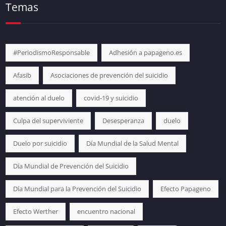
Temas
#PeriodismoResponsable
Adhesión a papageno.es
Afasib
Asociaciones de prevención del suicidio
atención al duelo
covid-19 y suicidio
Culpa del superviviente
Desesperanza
duelo
Duelo por suicidio
Día Mundial de la Salud Mental
Día Mundial de Prevención del Suicidio
Día Mundial para la Prevención del Suicidio
Efecto Papageno
Efecto Werther
encuentro nacional