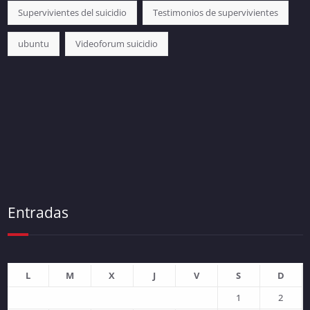
Supervivientes del suicidio
Testimonios de supervivientes
ubuntu
Videoforum suicidio
Entradas
L
M
X
J
V
S
D
1
2