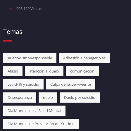
905.129 Visitas
Temas
#PeriodismoResponsable
Adhesión a papageno.es
Afasib
atención al duelo
comunicación
covid-19 y suicidio
Culpa del superviviente
Desesperanza
duelo
Duelo por suicidio
Día Mundial de la Salud Mental
Día Mundial de Prevención del Suicidio