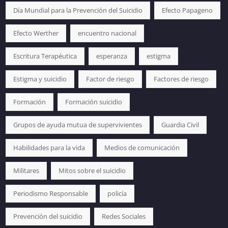
Día Mundial para la Prevención del Suicidio
Efecto Papageno
Efecto Werther
encuentro nacional
Escritura Terapéutica
esperanza
estigma
Estigma y suicidio
Factor de riesgo
Factores de riesgo
Formación
Formación suicidio
Grupos de ayuda mutua de supervivientes
Guardia Civil
Habilidades para la vida
Medios de comunicación
Militares
Mitos sobre el suicidio
Periodismo Responsable
policía
Prevención del suicidio
Redes Sociales