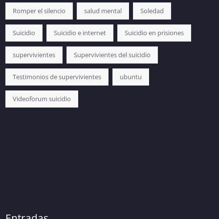
Romper el silencio
salud mental
Soledad
Suicidio
Suicidio e internet
Suicidio en prisiones
supervivientes
Supervivientes del suicidio
Testimonios de supervivientes
ubuntu
Videoforum suicidio
Entradas