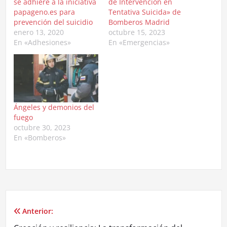
se adhiere a la iniciativa
de Intervención en
papageno.es para
Tentativa Suicida» de
prevención del suicidio
Bomberos Madrid
enero 13, 2020
octubre 15, 2023
En «Adhesiones»
En «Emergencias»
Ángeles y demonios del
fuego
octubre 30, 2023
En «Bomberos»
Anterior:
Navegación