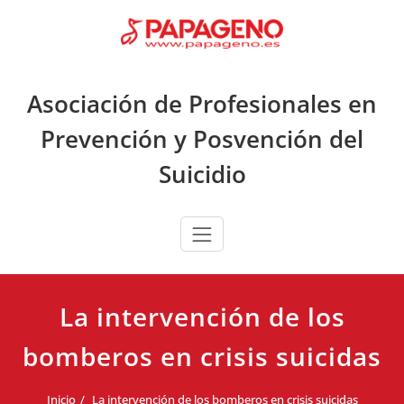
Saltar
al
contenido
Asociación de Profesionales en
Prevención y Posvención del
Suicidio
La intervención de los
bomberos en crisis suicidas
Inicio
La intervención de los bomberos en crisis suicidas