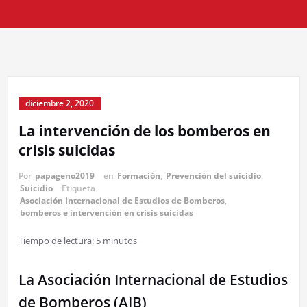
diciembre 2, 2020
La intervención de los bomberos en
crisis suicidas
Por
papageno2019
en
Formación
,
Prevención del suicidio
,
Suicidio
Etiqueta
Asociación Internacional de Estudios de Bomberos
,
bomberos e intervención en crisis suicidas
Tiempo de lectura:
5
minutos
La Asociación Internacional de Estudios
de Bomberos (AIB)