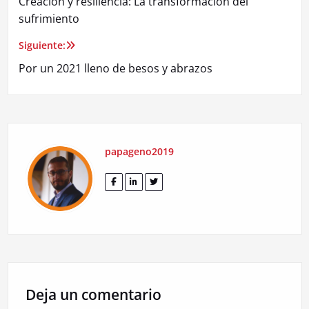
Creación y resiliencia: La transformación del
de
sufrimiento
entradas
Siguiente:
Por un 2021 lleno de besos y abrazos
papageno2019
Deja un comentario