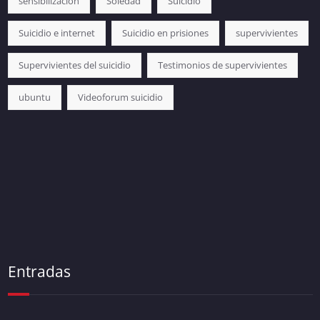
sensibilización
Soledad
Suicidio
Suicidio e internet
Suicidio en prisiones
supervivientes
Supervivientes del suicidio
Testimonios de supervivientes
ubuntu
Videoforum suicidio
Entradas