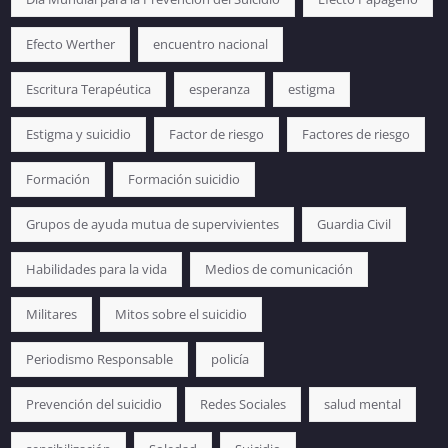
Efecto Werther
encuentro nacional
Escritura Terapéutica
esperanza
estigma
Estigma y suicidio
Factor de riesgo
Factores de riesgo
Formación
Formación suicidio
Grupos de ayuda mutua de supervivientes
Guardia Civil
Habilidades para la vida
Medios de comunicación
Militares
Mitos sobre el suicidio
Periodismo Responsable
policía
Prevención del suicidio
Redes Sociales
salud mental