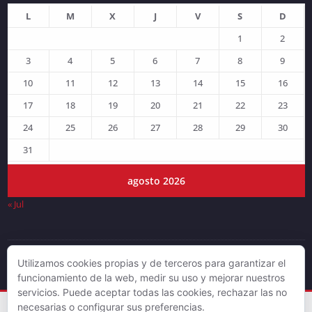
L
M
X
J
V
S
D
1
2
3
4
5
6
7
8
9
10
11
12
13
14
15
16
17
18
19
20
21
22
23
24
25
26
27
28
29
30
31
agosto 2026
« Jul
Utilizamos cookies propias y de terceros para garantizar el
© DJLV 2019
funcionamiento de la web, medir su uso y mejorar nuestros
servicios. Puede aceptar todas las cookies, rechazar las no
necesarias o configurar sus preferencias.