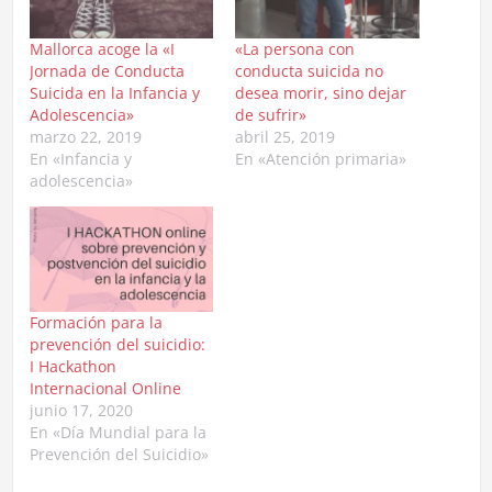
Mallorca acoge la «I
«La persona con
Jornada de Conducta
conducta suicida no
Suicida en la Infancia y
desea morir, sino dejar
Adolescencia»
de sufrir»
marzo 22, 2019
abril 25, 2019
En «Infancia y
En «Atención primaria»
adolescencia»
Formación para la
prevención del suicidio:
I Hackathon
Internacional Online
junio 17, 2020
En «Día Mundial para la
Prevención del Suicidio»