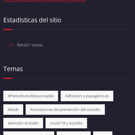
Estadísticas del sitio
904.821 Visitas
Temas
#PeriodismoResponsable
Adhesión a papageno.es
Afasib
Asociaciones de prevención del suicidio
atención al duelo
covid-19 y suicidio