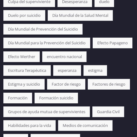
Culpa del superviviente
Desesperanza
duelo
Duelo por suicidio
Día Mundial de la Salud Mental
Día Mundial de Prevención del Suicidio
Día Mundial para la Prevención del Suicidio
Efecto Papageno
Efecto Werther
encuentro nacional
Escritura Terapéutica
esperanza
estigma
Estigma y suicidio
Factor de riesgo
Factores de riesgo
Formación
Formación suicidio
Grupos de ayuda mutua de supervivientes
Guardia Civil
Habilidades para la vida
Medios de comunicación