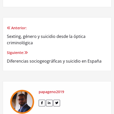
Anterior:
Navegación
Sexting, género y suicidio desde la óptica
de
criminológica
entradas
Siguiente:
Diferencias sociogeográficas y suicidio en España
papageno2019