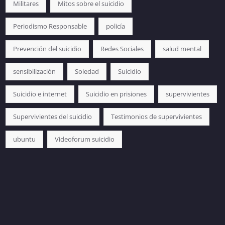
Militares
Mitos sobre el suicidio
Periodismo Responsable
policía
Prevención del suicidio
Redes Sociales
salud mental
sensibilización
Soledad
Suicidio
Suicidio e internet
Suicidio en prisiones
supervivientes
Supervivientes del suicidio
Testimonios de supervivientes
ubuntu
Videoforum suicidio