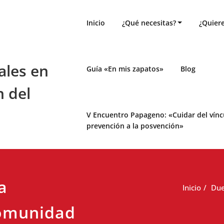
Inicio
¿Qué necesitas?
¿Quiere
ales en
Guía «En mis zapatos»
Blog
n del
V Encuentro Papageno: «Cuidar del víncul
prevención a la posvención»
a
Inicio
Due
comunidad