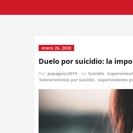
enero 26, 2020
Duelo por suicidio: la imp
Por
papageno2019
en
Suicidio
,
Supervivien
Sobrevivientes por suicidio
,
supervivientes po