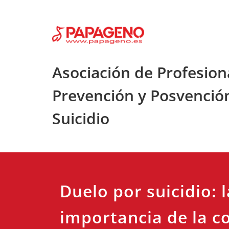
Saltar
al
contenido
Asociación de Profesion
Prevención y Posvenció
Suicidio
Duelo por suicidio: l
importancia de la 