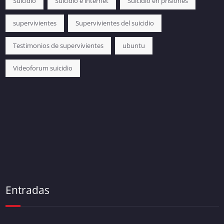
Suicidio
Suicidio e internet
Suicidio en prisiones
supervivientes
Supervivientes del suicidio
Testimonios de supervivientes
ubuntu
Videoforum suicidio
Entradas