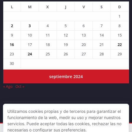
L
M
X
J
V
S
D
1
2
3
4
5
6
7
8
9
10
11
12
13
14
15
16
17
18
19
20
21
22
23
24
25
26
27
28
29
30
septiembre 2024
« Ago
Oct »
Utilizamos cookies propias y de terceros para garantizar el
© DJLV 2019
funcionamiento de la web, medir su uso y mejorar nuestros
servicios. Puede aceptar todas las cookies, rechazar las no
necesarias o configurar sus preferencias.