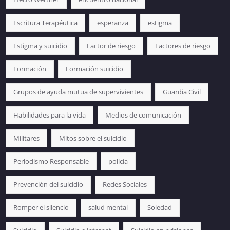
Escritura Terapéutica
esperanza
estigma
Estigma y suicidio
Factor de riesgo
Factores de riesgo
Formación
Formación suicidio
Grupos de ayuda mutua de supervivientes
Guardia Civil
Habilidades para la vida
Medios de comunicación
Militares
Mitos sobre el suicidio
Periodismo Responsable
policía
Prevención del suicidio
Redes Sociales
Romper el silencio
salud mental
Soledad