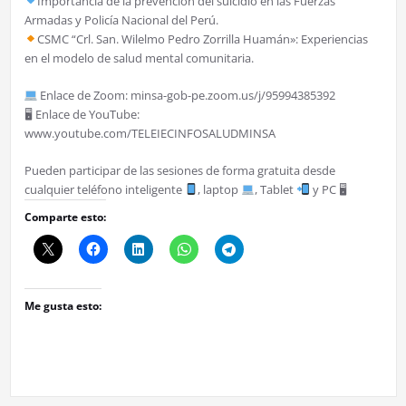
Importancia de la prevención del suicidio en las Fuerzas
Armadas y Policía Nacional del Perú.
CSMC “Crl. San. Wilelmo Pedro Zorrilla Huamán»: Experiencias
en el modelo de salud mental comunitaria.
Enlace de Zoom: minsa-gob-pe.zoom.us/j/95994385392
🖥 Enlace de YouTube:
www.youtube.com/TELEIECINFOSALUDMINSA
Pueden participar de las sesiones de forma gratuita desde
cualquier teléfono inteligente
, laptop
, Tablet
y PC 🖥
Comparte esto:
Me gusta esto: