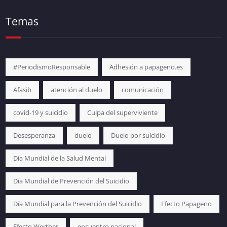
Temas
#PeriodismoResponsable
Adhesión a papageno.es
Afasib
atención al duelo
comunicación
covid-19 y suicidio
Culpa del superviviente
Desesperanza
duelo
Duelo por suicidio
Día Mundial de la Salud Mental
Día Mundial de Prevención del Suicidio
Día Mundial para la Prevención del Suicidio
Efecto Papageno
Efecto Werther
encuentro nacional