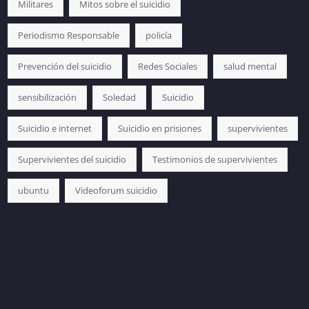
Militares
Mitos sobre el suicidio
Periodismo Responsable
policía
Prevención del suicidio
Redes Sociales
salud mental
sensibilización
Soledad
Suicidio
Suicidio e internet
Suicidio en prisiones
supervivientes
Supervivientes del suicidio
Testimonios de supervivientes
ubuntu
Videoforum suicidio