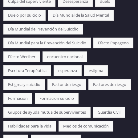
Culpa del superviviente
Desesperanza
duelo
Duelo por suicidio
Día Mundial de la Salud Mental
Día Mundial de Prevención del Suicidio
Día Mundial para la Prevención del Suicidio
Efecto Papageno
Efecto Werther
encuentro nacional
Escritura Terapéutica
esperanza
estigma
Estigma y suicidio
Factor de riesgo
Factores de riesgo
Formación
Formación suicidio
Grupos de ayuda mutua de supervivientes
Guardia Civil
Habilidades para la vida
Medios de comunicación