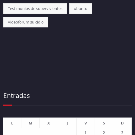
Testimonios de supervivientes
ubuntu
Videoforum suicidio
Entradas
L
M
X
J
V
S
D
1
2
3