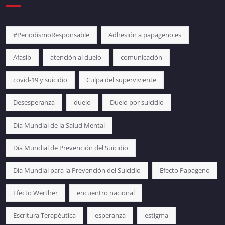
#PeriodismoResponsable
Adhesión a papageno.es
Afasib
atención al duelo
comunicación
covid-19 y suicidio
Culpa del superviviente
Desesperanza
duelo
Duelo por suicidio
Día Mundial de la Salud Mental
Día Mundial de Prevención del Suicidio
Día Mundial para la Prevención del Suicidio
Efecto Papageno
Efecto Werther
encuentro nacional
Escritura Terapéutica
esperanza
estigma