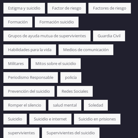
Estigma y suicidio
Factor de riesgo
Factores de riesgo
Formación
Formación suicidio
Grupos de ayuda mutua de supervivientes
Guardia Civil
Habilidades para la vida
Medios de comunicación
Militares
Mitos sobre el suicidio
Periodismo Responsable
policía
Prevención del suicidio
Redes Sociales
Romper el silencio
salud mental
Soledad
Suicidio
Suicidio e internet
Suicidio en prisiones
supervivientes
Supervivientes del suicidio