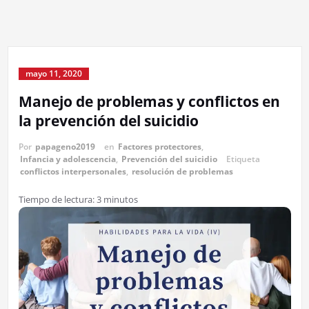
mayo 11, 2020
Manejo de problemas y conflictos en
la prevención del suicidio
Por
papageno2019
en
Factores protectores
,
Infancia y adolescencia
,
Prevención del suicidio
Etiqueta
conflictos interpersonales
,
resolución de problemas
Tiempo de lectura:
3
minutos