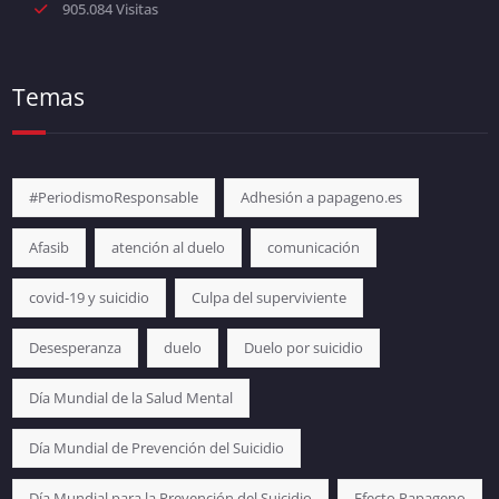
905.084 Visitas
Temas
#PeriodismoResponsable
Adhesión a papageno.es
Afasib
atención al duelo
comunicación
covid-19 y suicidio
Culpa del superviviente
Desesperanza
duelo
Duelo por suicidio
Día Mundial de la Salud Mental
Día Mundial de Prevención del Suicidio
Día Mundial para la Prevención del Suicidio
Efecto Papageno