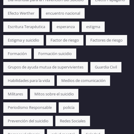
Efecto Werther
encuentro nacional
Escritura Terapéutica
esperanza
estigma
Estigma y suicidio
Factor de riesgo
Factores de riesgo
Formación
Formación suicidio
Grupos de ayuda mutua de supervivientes
Guardia Civil
Habilidades para la vida
Medios de comunicación
Militares
Mitos sobre el suicidio
Periodismo Responsable
policía
Prevención del suicidio
Redes Sociales