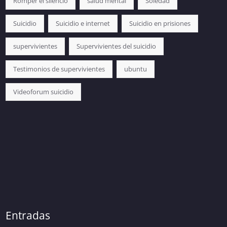
Romper el silencio
salud mental
Soledad
Suicidio
Suicidio e internet
Suicidio en prisiones
supervivientes
Supervivientes del suicidio
Testimonios de supervivientes
ubuntu
Videoforum suicidio
Entradas