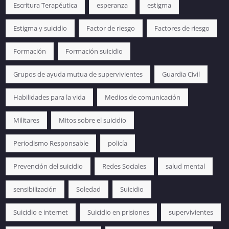
Escritura Terapéutica
esperanza
estigma
Estigma y suicidio
Factor de riesgo
Factores de riesgo
Formación
Formación suicidio
Grupos de ayuda mutua de supervivientes
Guardia Civil
Habilidades para la vida
Medios de comunicación
Militares
Mitos sobre el suicidio
Periodismo Responsable
policía
Prevención del suicidio
Redes Sociales
salud mental
sensibilización
Soledad
Suicidio
Suicidio e internet
Suicidio en prisiones
supervivientes