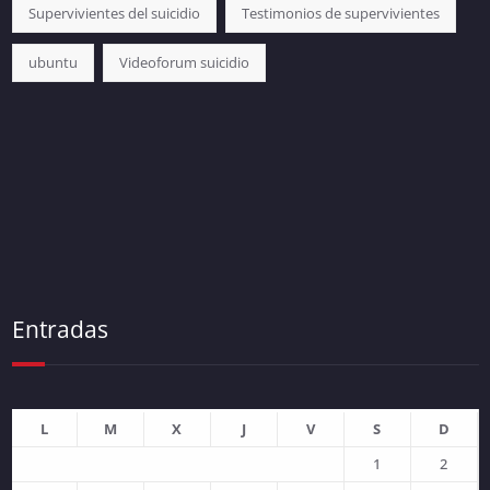
Supervivientes del suicidio
Testimonios de supervivientes
ubuntu
Videoforum suicidio
Entradas
L
M
X
J
V
S
D
1
2