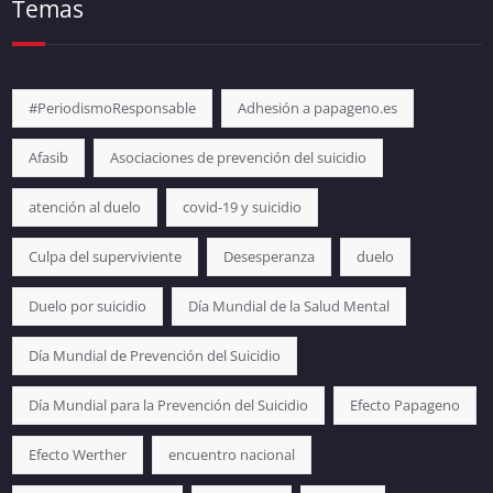
Temas
#PeriodismoResponsable
Adhesión a papageno.es
Afasib
Asociaciones de prevención del suicidio
atención al duelo
covid-19 y suicidio
Culpa del superviviente
Desesperanza
duelo
Duelo por suicidio
Día Mundial de la Salud Mental
Día Mundial de Prevención del Suicidio
Día Mundial para la Prevención del Suicidio
Efecto Papageno
Efecto Werther
encuentro nacional