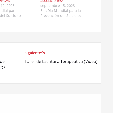
SERGAS)
asociaciones»
 12, 2023
septiembre 15, 2023
dial para la
En «Día Mundial para la
del Suicidio»
Prevención del Suicidio»
Siguiente:
 de
Taller de Escritura Terapéutica (Vídeo)
RDS