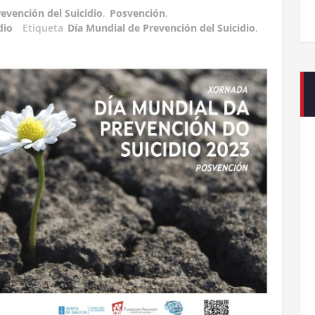
revención del Suicidio
,
Posvención
,
dio
Etiqueta
Día Mundial de Prevención del Suicidio
,