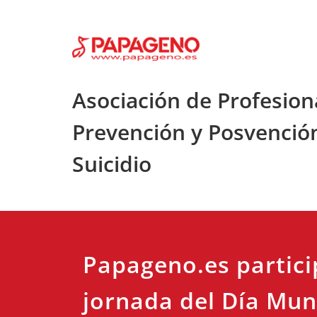
Saltar
al
contenido
Asociación de Profesion
Prevención y Posvenció
Suicidio
Papageno.es partici
jornada del Día Mun