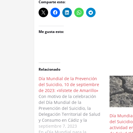
Comparte esto:
Me gusta esto:
Relacionado
Día Mundial de la Prevención
del Suicidio, 10 de septiembre
de 2023: «Vístete de Amarillo»
Con motivo de la celebración
del Día Mundial de la
Prevención del Suicidio, la
Delegación Territorial de Salud
Día Mundial
y Consumo en Cádiz y la
del Suicidio
Asociación Papageno crean una
septiembre 7, 2023
actividad en
campaña de marketing social
En «Día Mundial para la