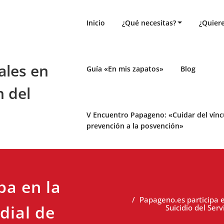
Inicio
¿Qué necesitas?
¿Quiere
ales en
Guía «En mis zapatos»
Blog
n del
V Encuentro Papageno: «Cuidar del víncul
prevención a la posvención»
pa en la
Papageno.es participa e
dial de
Suicidio del Ser