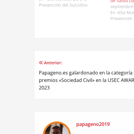
de Salud (
para la concienciación de la
Prevención del Suicidio»
septiembre
población. Para ello, colaborará
En «Día Mun
con los municipios de la
Prevención 
provincia, mediante la lectura…
Anterior:
Navegación
Papageno.es galardonado en la categoría
de
premios «Sociedad Civil» en la USEC AWA
2023
entradas
papageno2019