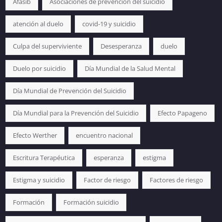
Afasib
Asociaciones de prevención del suicidio
atención al duelo
covid-19 y suicidio
Culpa del superviviente
Desesperanza
duelo
Duelo por suicidio
Día Mundial de la Salud Mental
Día Mundial de Prevención del Suicidio
Día Mundial para la Prevención del Suicidio
Efecto Papageno
Efecto Werther
encuentro nacional
Escritura Terapéutica
esperanza
estigma
Estigma y suicidio
Factor de riesgo
Factores de riesgo
Formación
Formación suicidio