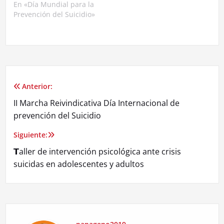
En «Día Mundial para la
Prevención del Suicidio»
Anterior:
Navegación
II Marcha Reivindicativa Día Internacional de
de
prevención del Suicidio
entradas
Siguiente:
𝗧aller de intervención psicológica ante crisis
suicidas en adolescentes y adultos