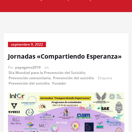
septiembre 9, 2022
Jornadas «Compartiendo Esperanza»
Por
papageno2019
en
Día Mundial para la Prevención del Suicidio
,
Prevención comunitaria
,
Prevención del suicidio
Etiqueta
Prevención del suicidio
,
Yucatán