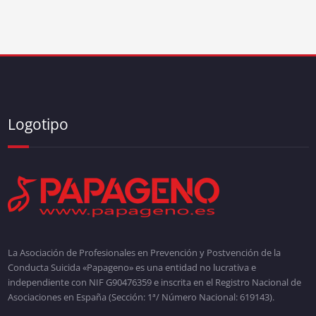
Logotipo
La Asociación de Profesionales en Prevención y Postvención de la
Conducta Suicida «Papageno» es una entidad no lucrativa e
independiente con NIF G90476359 e inscrita en el Registro Nacional de
Asociaciones en España (Sección: 1ª/ Número Nacional: 619143).