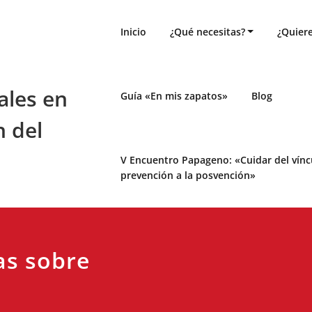
Inicio
¿Qué necesitas?
¿Quiere
ales en
Guía «En mis zapatos»
Blog
n del
V Encuentro Papageno: «Cuidar del víncul
prevención a la posvención»
as sobre