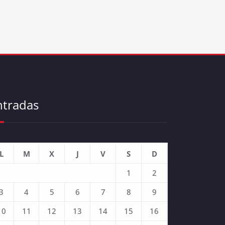
ntradas
L
M
X
J
V
S
D
1
2
3
4
5
6
7
8
9
10
11
12
13
14
15
16