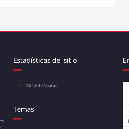
Estadísticas del sitio
E
904.846 Visitas
Temas
es
F