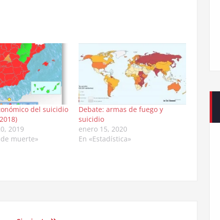
onómico del suicidio
Debate: armas de fuego y
2018)
suicidio
0, 2019
enero 15, 2020
 de muerte»
En «Estadística»