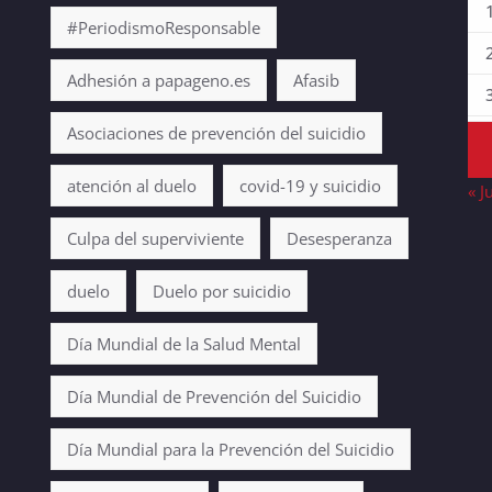
#PeriodismoResponsable
Adhesión a papageno.es
Afasib
Asociaciones de prevención del suicidio
atención al duelo
covid-19 y suicidio
« J
Culpa del superviviente
Desesperanza
duelo
Duelo por suicidio
Día Mundial de la Salud Mental
Día Mundial de Prevención del Suicidio
Día Mundial para la Prevención del Suicidio