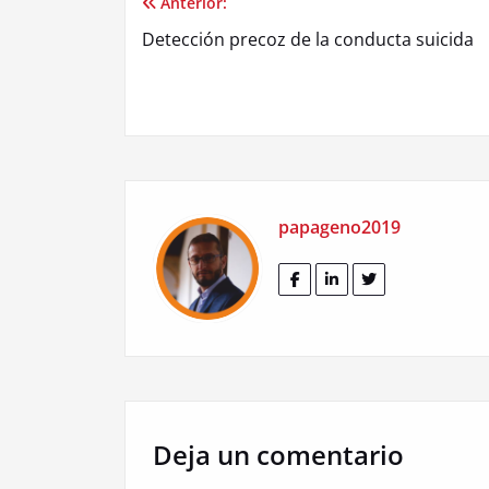
Anterior:
Navegación
Detección precoz de la conducta suicida
de
entradas
papageno2019
Deja un comentario