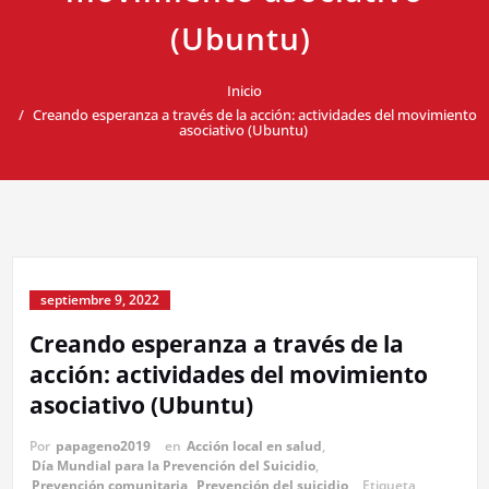
(Ubuntu)
Inicio
Creando esperanza a través de la acción: actividades del movimiento
asociativo (Ubuntu)
septiembre 9, 2022
Creando esperanza a través de la
acción: actividades del movimiento
asociativo (Ubuntu)
Por
papageno2019
en
Acción local en salud
,
Día Mundial para la Prevención del Suicidio
,
Prevención comunitaria
,
Prevención del suicidio
Etiqueta