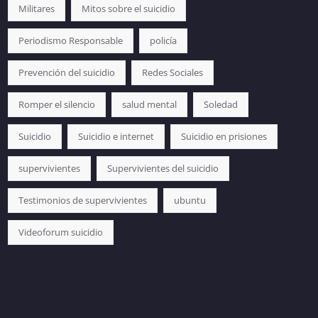
Militares
Mitos sobre el suicidio
Periodismo Responsable
policía
Prevención del suicidio
Redes Sociales
Romper el silencio
salud mental
Soledad
Suicidio
Suicidio e internet
Suicidio en prisiones
supervivientes
Supervivientes del suicidio
Testimonios de supervivientes
ubuntu
Videoforum suicidio