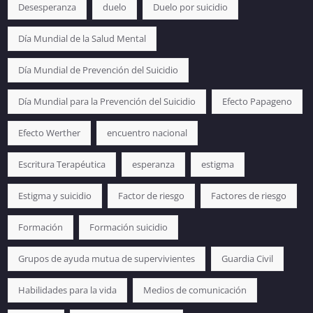
Desesperanza
duelo
Duelo por suicidio
Día Mundial de la Salud Mental
Día Mundial de Prevención del Suicidio
Día Mundial para la Prevención del Suicidio
Efecto Papageno
Efecto Werther
encuentro nacional
Escritura Terapéutica
esperanza
estigma
Estigma y suicidio
Factor de riesgo
Factores de riesgo
Formación
Formación suicidio
Grupos de ayuda mutua de supervivientes
Guardia Civil
Habilidades para la vida
Medios de comunicación