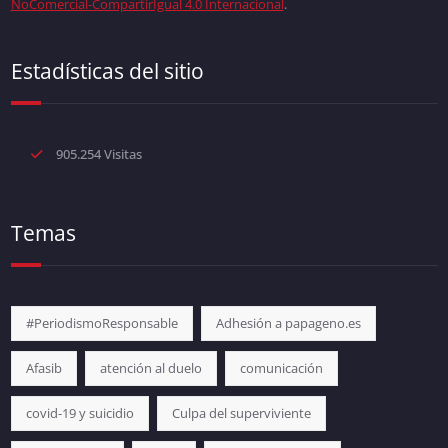
NoComercial-CompartirIgual 4.0 Internacional
.
Estadísticas del sitio
905.254 Visitas
Temas
#PeriodismoResponsable
Adhesión a papageno.es
Afasib
atención al duelo
comunicación
covid-19 y suicidio
Culpa del superviviente