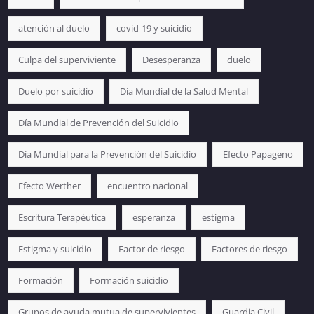
atención al duelo
covid-19 y suicidio
Culpa del superviviente
Desesperanza
duelo
Duelo por suicidio
Día Mundial de la Salud Mental
Día Mundial de Prevención del Suicidio
Día Mundial para la Prevención del Suicidio
Efecto Papageno
Efecto Werther
encuentro nacional
Escritura Terapéutica
esperanza
estigma
Estigma y suicidio
Factor de riesgo
Factores de riesgo
Formación
Formación suicidio
Grupos de ayuda mutua de supervivientes
Guardia Civil