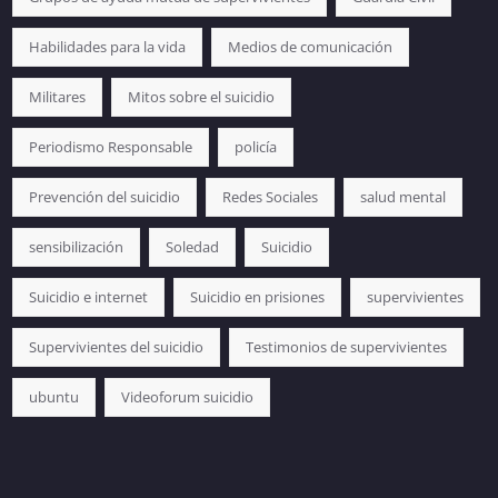
Habilidades para la vida
Medios de comunicación
Militares
Mitos sobre el suicidio
Periodismo Responsable
policía
Prevención del suicidio
Redes Sociales
salud mental
sensibilización
Soledad
Suicidio
Suicidio e internet
Suicidio en prisiones
supervivientes
Supervivientes del suicidio
Testimonios de supervivientes
ubuntu
Videoforum suicidio