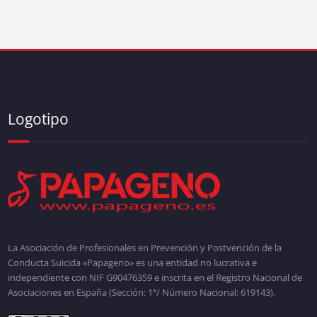
Logotipo
La Asociación de Profesionales en Prevención y Postvención de la
Conducta Suicida «Papageno» es una entidad no lucrativa e
independiente con NIF G90476359 e inscrita en el Registro Nacional de
Asociaciones en España (Sección: 1ª/ Número Nacional: 619143).