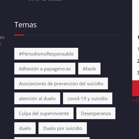
Temas
es
F
#PeriodismoResponsable
Adhesión a papageno.es
Afasib
Asociaciones de prevención del suicidio
atención al duelo
covid-19 y suicidio
« D
Culpa del superviviente
Desesperanza
duelo
Duelo por suicidio