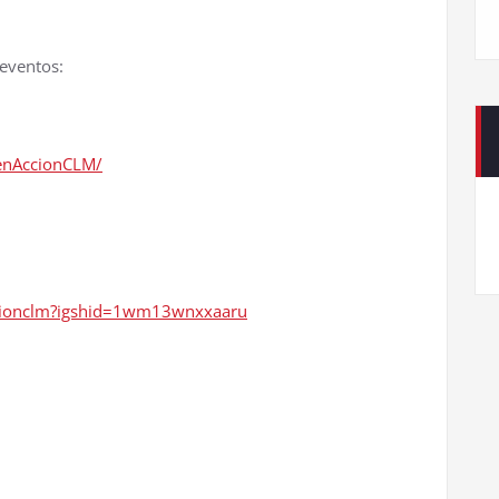
 eventos:
aenAccionCLM/
accionclm?igshid=1wm13wnxxaaru