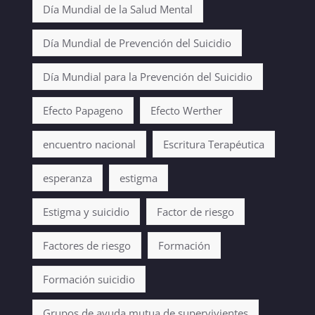
Día Mundial de la Salud Mental
Día Mundial de Prevención del Suicidio
Día Mundial para la Prevención del Suicidio
Efecto Papageno
Efecto Werther
encuentro nacional
Escritura Terapéutica
esperanza
estigma
Estigma y suicidio
Factor de riesgo
Factores de riesgo
Formación
Formación suicidio
Grupos de ayuda mutua de supervivientes